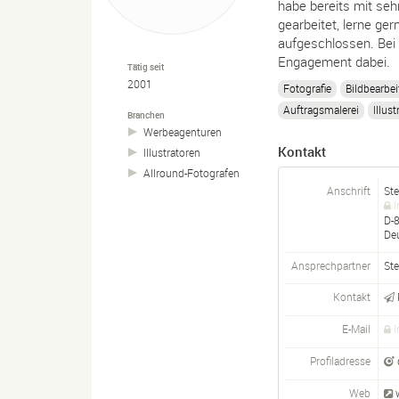
habe bereits mit se
gearbeitet, lerne g
aufgeschlossen. Bei 
Engagement dabei.
Tätig seit
2001
Fotografie
Bildbearbe
Auftragsmalerei
Illust
Branchen
Werbeagenturen
Kontakt
Illustratoren
Allround-
Fotografen
Anschrift
Ste
I
D-
De
Ansprechpartner
Ste
Kontakt
E-Mail
I
Profiladresse
Web