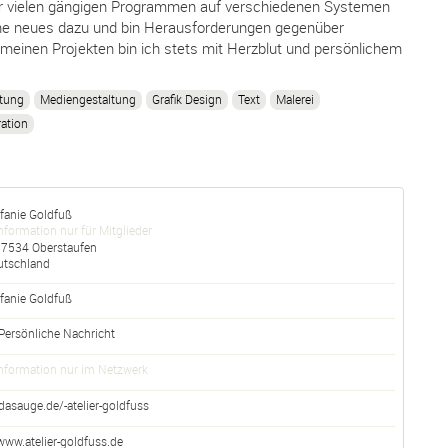
hr vielen gängigen Programmen auf verschiedenen Systemen
erne neues dazu und bin Herausforderungen gegenüber
meinen Projekten bin ich stets mit Herzblut und persönlichem
itung
Mediengestaltung
Grafik Design
Text
Malerei
ration
fanie Goldfuß
nformation nur für Mitglieder
87534
Oberstaufen
utschland
fanie
Goldfuß
Persönliche Nachricht
nformation nur im Netzwerk
dasauge.de/-atelier-goldfuss
www.atelier-goldfuss.de