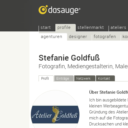
start
profile
stellenmarkt
ateliers
agenturen
designer
fotografen
ko
Stefanie Goldfuß
Fotografin, Mediengestalterin, Male
Profil
Einträge
Netzwerk
Kontakt
Über Stefanie Gold
Ich bin ausgebildete
kleinen Werbeagentur
Gründung des Atelier
mich auf die Fotograf
Drucksachen und klei