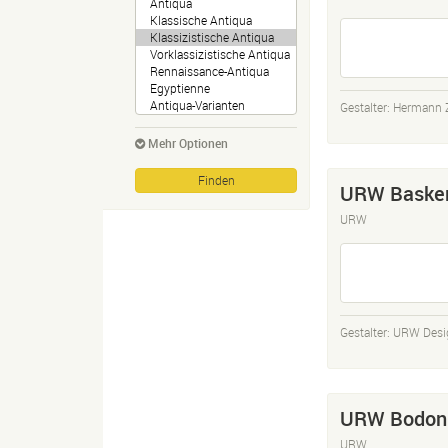
Gestalter:
Hermann 
Mehr Optionen
URW Basker
URW
Gestalter:
URW Desi
URW Bodon
URW