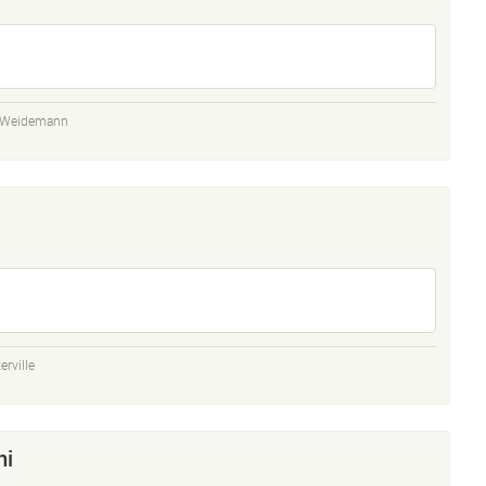
t Weidemann
rville
ni