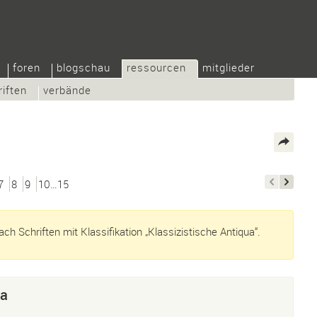
foren
blogschau
ressourcen
mitglieder
riften
verbände
7
8
9
10…15
h Schriften mit Klassifikation „Klassizistische Antiqua“.
ua