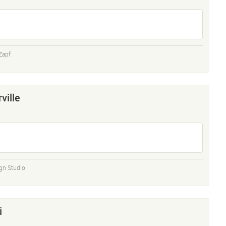
Zapf
ville
gn Studio
i