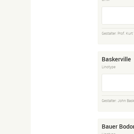
Gestalter:
Prof. Kur
Baskerville
Linotype
Gestalter:
John Baske
Bauer Bodo
Linotype