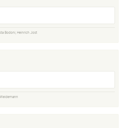
sta Bodoni
,
Heinrich Jost
t Weidemann