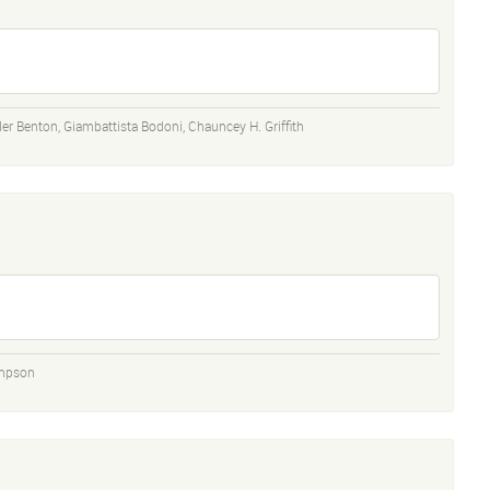
ler Benton
,
Giambattista Bodoni
,
Chauncey H. Griffith
mpson