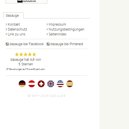
dasauge
Kontakt
Impressum
Datenschutz
Nutzungsbedingungen
Link zu uns
Seitenindex
dasauge bei Facebook
dasauge bei Pinterest
Designer,
dasauge
Anonym
dasauge
hat
4,8
von
5
Sternen
Fotografen,
37
Bewertungen auf ProvenExpert.com
Agenturen,
Portfolios
und Jobs.
©1997—2026 DAS AUGE