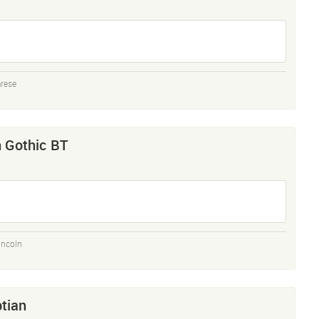
rese
 Gothic BT
incoln
tian