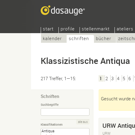
start
profile
stellenmarkt
ateliers
kalender
schriften
bücher
zeitsch
Klassizistische Antiqua
217 Treffer, 1—15:
1
2
3
4
5
6
Schriften
Gesucht wurde nac
Suchbegriffe
alle aus
URW Antiq
Klassifikationen
URW