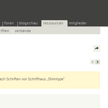
foren
blogschau
ressourcen
mitglieder
riften
verbände
ch Schriften von Schrifthaus „Shinntype“.