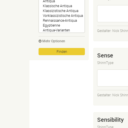
Gestalter:
Nick Shin
Mehr Optionen
Sense
ShinnType
Gestalter:
Nick Shin
Sensibility
ShinnType