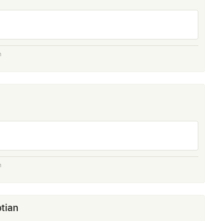
n
n
tian