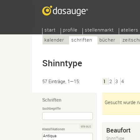
start
profile
stellenmarkt
ateliers
kalender
schriften
bücher
zeitsch
Shinntype
57 Einträge, 1—15:
1
2
3
4
Schriften
Gesucht wurde na
Suchbegriffe
alle aus
Beaufort
Klassifikationen
ShinnType