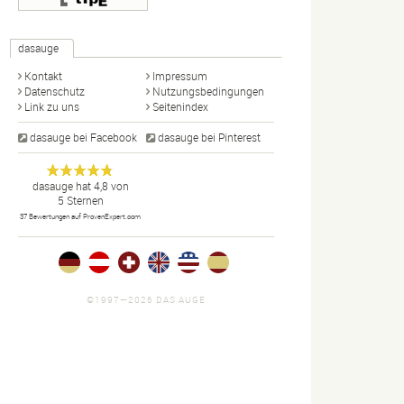
dasauge
Kontakt
Impressum
Datenschutz
Nutzungsbedingungen
Link zu uns
Seitenindex
dasauge bei Facebook
dasauge bei Pinterest
Designer,
dasauge
Anonym
dasauge
hat
4,8
von
5
Sternen
Fotografen,
37
Bewertungen auf ProvenExpert.com
Agenturen,
Portfolios
und Jobs.
©1997—2026 DAS AUGE