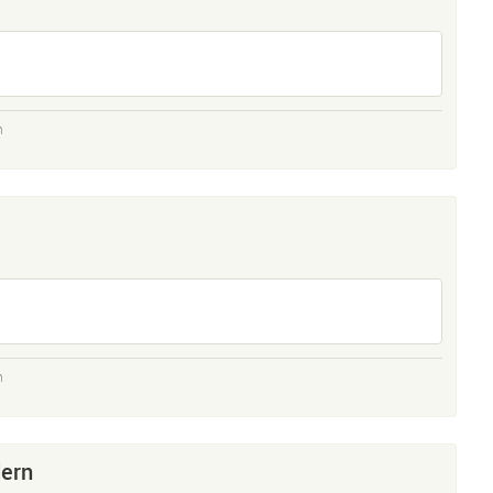
n
n
ern