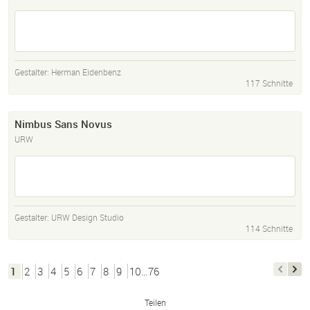
Gestalter:
Herman Eidenbenz
117 Schnitte
Nimbus Sans Novus
URW
Gestalter:
URW Design Studio
114 Schnitte
1
2
3
4
5
6
7
8
9
10…76
Teilen