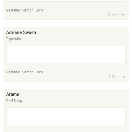
Gestalter:
Marconi Lima
37 Schnitte
Adriane Swash
Typefolio
Gestalter:
Marconi Lima
2 Schnitte
Arame
DMTR·org