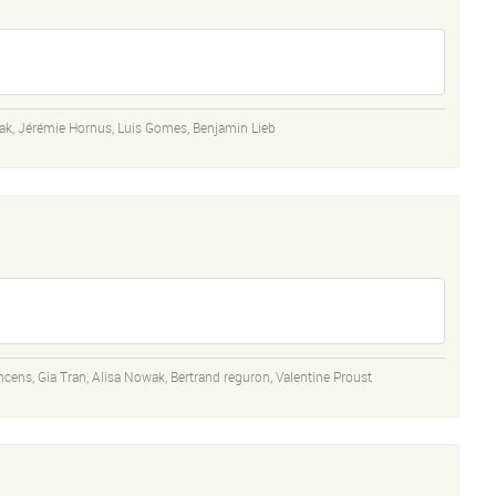
ak
,
Jérémie Hornus
,
Luis Gomes
,
Benjamin Lieb
incens
,
Gia Tran
,
Alisa Nowak
,
Bertrand reguron
,
Valentine Proust