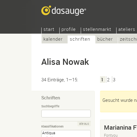
start
profile
stellenmarkt
ateliers
kalender
schriften
bücher
zeitsch
Alisa Nowak
34 Einträge, 1—15:
1
2
3
Schriften
Gesucht wurde na
Suchbegriffe
alle aus
Marianina 
Klassifikationen
Fontyou