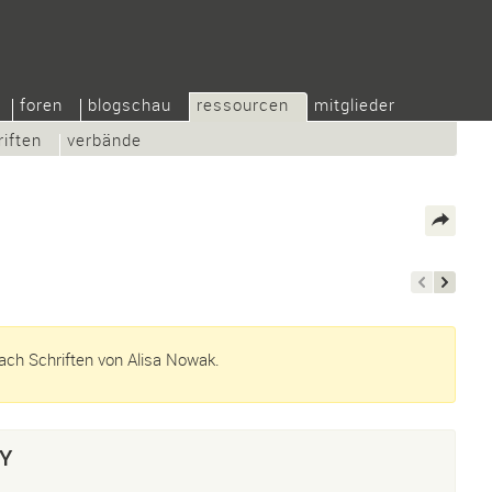
foren
blogschau
ressourcen
mitglieder
riften
verbände
ch Schriften von Alisa Nowak.
FY