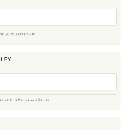
k Gillich
,
Alisa Nowak
t FY
ak
,
Jérémie Hornus
,
Luis Gomes