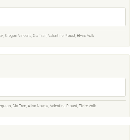
ak
,
Gregori Vincens
,
Gia Tran
,
Valentine Proust
,
Elvire Volk
reguron
,
Gia Tran
,
Alisa Nowak
,
Valentine Proust
,
Elvire Volk