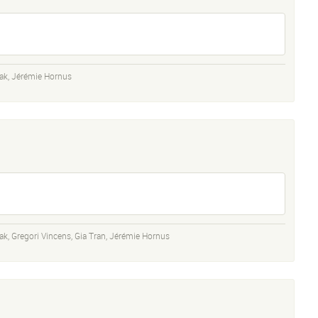
ak
,
Jérémie Hornus
ak
,
Gregori Vincens
,
Gia Tran
,
Jérémie Hornus