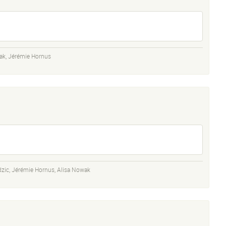
ak
,
Jérémie Hornus
dzic
,
Jérémie Hornus
,
Alisa Nowak