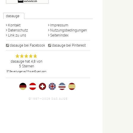
dasauge
Kontakt
Impressum
Datenschutz
Nutzungsbedingungen
Link zu uns
Seitenindex
dasauge bei Facebook
dasauge bei Pinterest
Designer,
dasauge
Anonym
dasauge
hat
4,8
von
5
Sternen
Fotografen,
37
Bewertungen auf ProvenExpert.com
Agenturen,
Portfolios
und Jobs.
©1997—2026 DAS AUGE