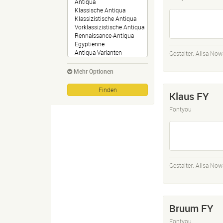
Gestalter:
Alisa Now
Mehr Optionen
Klaus FY
Fontyou
Gestalter:
Alisa Now
Bruum FY
Fontyou