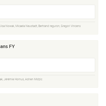
lisa Nowak
,
Micaela Neustadt
,
Bertrand reguron
,
Gregori Vincens
ans FY
ak
,
Jérémie Hornus
,
Adrien Midzic