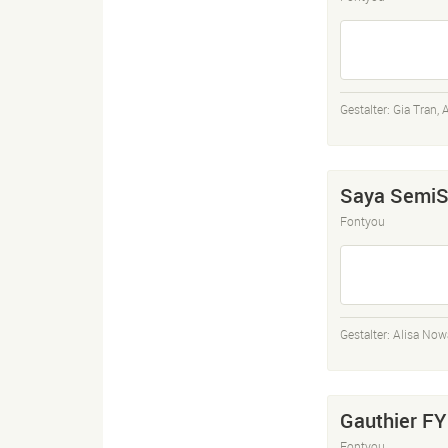
Gestalter:
Gia Tran
,
A
Saya SemiS
Fontyou
Gestalter:
Alisa Now
Gauthier FY
Fontyou