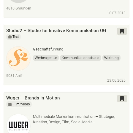
4810 Gmunden
10.07.2013
Studio2 – Studio für kreative Kommunikation OG
Text
Geschäftsführung
Werbeagentur
Kommunikationsstudio
Werbung
Marketing
Grafik
Text
5081 Anif
23.06.2026
Wuger – Brands In Motion
Film/Video
Multimediale Markenkommunikation – Strategie,
Kreation, Design, Film, Social Media.