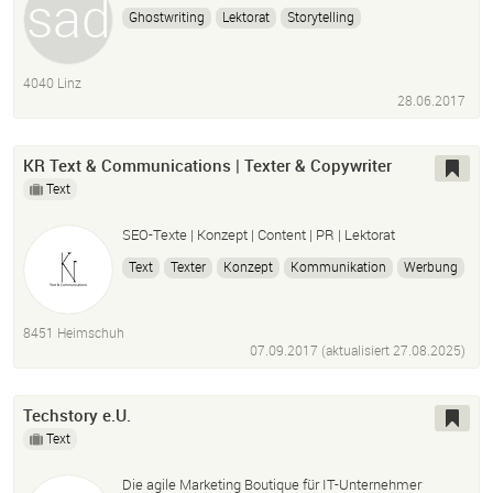
Ghostwriting
Lektorat
Storytelling
Kommunikation
Content
4040 Linz
28.06.2017
KR Text & Communications | Texter & Copywriter
Text
SEO-Texte | Konzept | Content | PR | Lektorat
Text
Texter
Konzept
Kommunikation
Werbung
Marketing
Lektorat
Content
Webtexte
SEO
8451 Heimschuh
07.09.2017 (aktualisiert
27.08.2025
)
Techstory e.U.
Text
Die agile Marketing Boutique für IT-Unternehmer