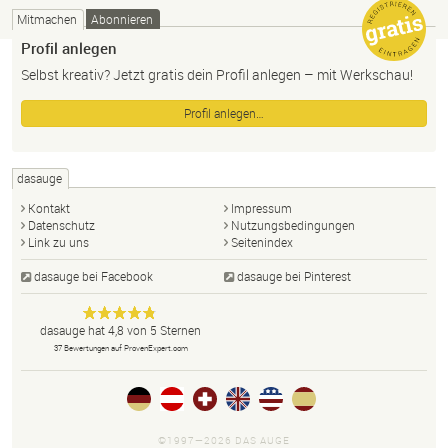
Mitmachen
Abonnieren
Profil anlegen
Selbst kreativ? Jetzt gratis dein Profil anlegen – mit Werkschau!
Profil anlegen…
dasauge
Kontakt
Impressum
Datenschutz
Nutzungsbedingungen
Link zu uns
Seitenindex
dasauge bei Facebook
dasauge bei Pinterest
Designer,
dasauge
Anonym
dasauge
hat
4,8
von
5
Sternen
Fotografen,
37
Bewertungen auf ProvenExpert.com
Agenturen,
Portfolios
und Jobs.
©1997—2026 DAS AUGE