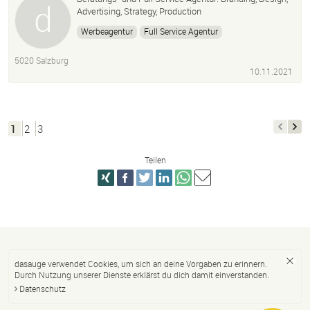
Advertising, Strategy, Production
Werbeagentur
Full Service Agentur
dunkelblaufastschwarz
Markenentwicklung
5020 Salzburg
Kommunikation
Storytelling
Designmanagement
10.11.2021
Salzburg
Werbung
Design
Digital
1
2
3
Teilen
dasauge verwendet Cookies, um sich an deine Vorgaben zu erinnern.
Durch Nutzung unserer Dienste erklärst du dich damit einverstanden.
Datenschutz