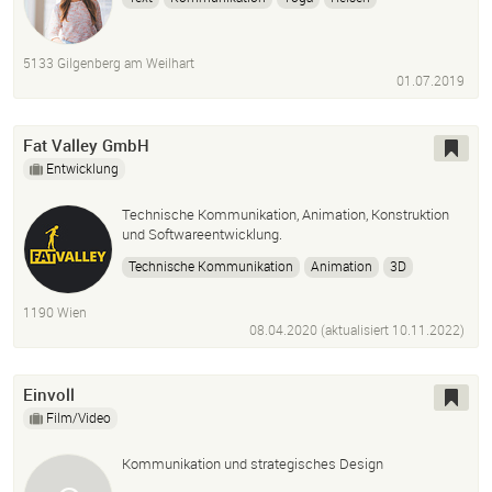
5133 Gilgenberg am Weilhart
01.07.2019
Fat Valley GmbH
Entwicklung
Technische Kommunikation, Animation, Konstruktion
und Softwareentwicklung.
Technische Kommunikation
Animation
3D
Renderings
WebGL
Fotogrammetrie
Filmfakes
1190 Wien
Software
08.04.2020 (aktualisiert
10.11.2022
)
Einvoll
Film/Video
Kommunikation und strategisches Design