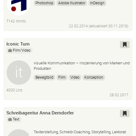
Photoshop
Adobe Illustrator
InDesign
Dreamweaver
Flash
Fireworks
Illustration
Bildbearbeitung
Grafik
Grafikdesign
Webdesign
7142 Illmitz
Kommunikationsgrafik
Mediendesign
Printgrafik
22.02.2014 (aktualisiert
30.11.2016
)
Iconic Turn
Film/Video
visuelle Kommunikation – Inszenierung von Marken und
Produkten
Bewegtbild
Film
Video
Konzeption
Composing
Animation
Iconic Turn
Fotografie
4020 Linz
Drehbuch
28.02.2017
Schreibagentur Anna Derndorfer
Text
Texterstellung, Schreib-Coaching, Storytelling, Lektorat