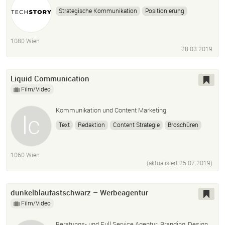
Strategische Kommunikation
Positionierung
Content Marketing
Growth Marketing
1080 Wien
28.03.2019
Liquid Communication
Film/Video
Kommunikation und Content Marketing
Text
Redaktion
Content Strategie
Broschüren
Folder
Kundenmagazine
Websites
Social Media
E-Paper Videos
Newsletter
1060 Wien
(aktualisiert
25.07.2019
)
dunkelblaufastschwarz – Werbeagentur
Film/Video
Beratungs- und Full Service Agentur: Branding, Design,