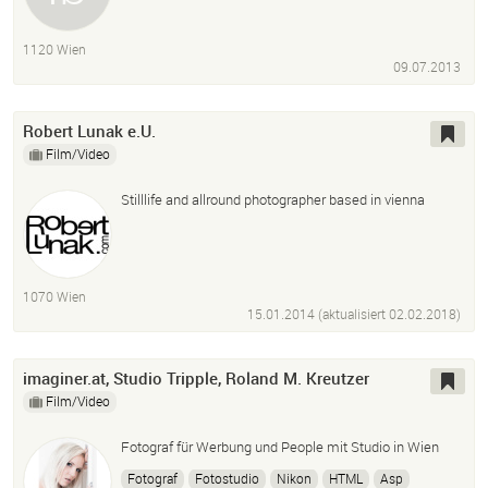
1120 Wien
09.07.2013
Robert Lunak e.U.
Film/Video
Stilllife and allround photographer based in vienna
1070 Wien
15.01.2014 (aktualisiert
02.02.2018
)
imaginer.at, Studio Tripple, Roland M. Kreutzer
Film/Video
Fotograf für Werbung und People mit Studio in Wien
Fotograf
Fotostudio
Nikon
HTML
Asp