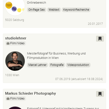
Onlinebereich
On-Page Seo
Webtext
Keyword-Recherche
Seo-Konforme Übersetzungen
5020 Salzburg
Standardübersetzungen
20.01.2017
Neutexte In Allen Euro-Sprachen
studiolehner
Film/Video
Meisterfotograf für Business, Werbung und
Filmproduktion in Wien
Marcel Lehner
Fotografie
Videoproduktion
Portraitfotos
Werbefotografie
Businessfotografie
1030 Wien
07.06.2019 (aktualisiert
18.08.2024
)
Markus Schieder Photography
Film/Video
Fotograf & Videograf mit künstlerischem Zugang zur