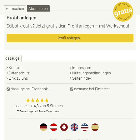
Mitmachen
Abonnieren
Profil anlegen
Selbst kreativ? Jetzt gratis dein Profil anlegen – mit Werkschau!
Profil anlegen…
dasauge
Kontakt
Impressum
Datenschutz
Nutzungsbedingungen
Link zu uns
Seitenindex
dasauge bei Facebook
dasauge bei Pinterest
Designer,
dasauge
Anonym
dasauge
hat
4,8
von
5
Sternen
Fotografen,
37
Bewertungen auf ProvenExpert.com
Agenturen,
Portfolios
und Jobs.