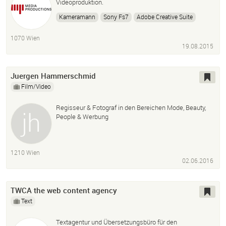
Videoproduktion.
Kameramann
Sony Fs7
Adobe Creative Suite
Filmstudio
Greenscreen
Cutter
1070 Wien
19.08.2015
Juergen Hammerschmid
Film/Video
Regisseur & Fotograf in den Bereichen Mode, Beauty,
People & Werbung
1210 Wien
02.06.2016
TWCA the web content agency
Text
Textagentur und Übersetzungsbüro für den