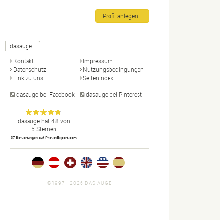
Profil anlegen…
dasauge
Kontakt
Impressum
Datenschutz
Nutzungsbedingungen
Link zu uns
Seitenindex
dasauge bei Facebook
dasauge bei Pinterest
Designer,
dasauge
Anonym
dasauge
hat
4,8
von
5
Sternen
Fotografen,
37
Bewertungen auf ProvenExpert.com
Agenturen,
Portfolios
und Jobs.
©1997—2026 DAS AUGE