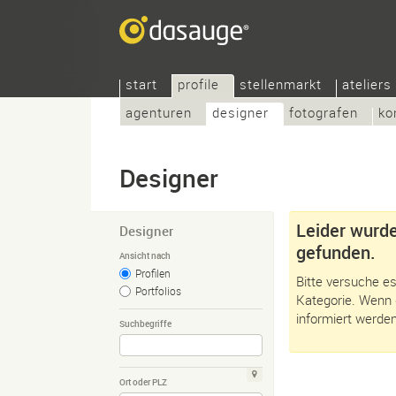
start
profile
stellenmarkt
ateliers
agenturen
designer
fotografen
ko
Designer
Leider wurde
Designer
gefunden.
Ansicht nach
Profilen
Bitte versuche es
Portfolios
Kategorie. Wenn 
informiert werden
Suchbegriffe
Ort oder PLZ