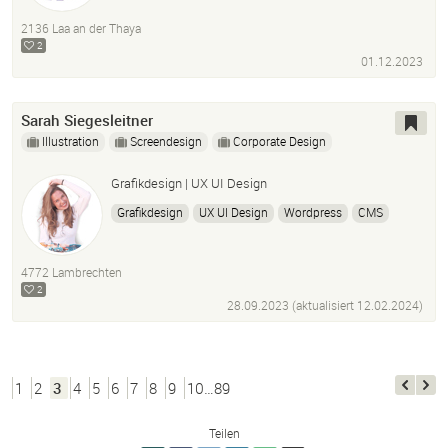
Adobe Creative Cloud
2136 Laa an der Thaya
2
01.12.2023
Sarah Siegesleitner
Illustration
Screendesign
Corporate Design
Grafikdesign | UX UI Design
Grafikdesign
UX UI Design
Wordpress
CMS
Webdesign
Figma
Affinity Design Programme
Illustration
Editorial Design
Photoshop
4772 Lambrechten
2
28.09.2023 (aktualisiert
12.02.2024
)
1
2
3
4
5
6
7
8
9
10…89
Teilen