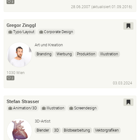
3
28.06.2007 (aktualisiert
01.09.2016
)
Gregor Zinggl
Typo/Layout
Corporate Design
Art und Kreation
Branding
Werbung
Produktion
Illustration
Corporate Design
Retusche
1030 Wien
2
03.03.2024
Stefan Strasser
Animation/3D
Illustration
Screendesign
3D-Artist
Blender
3D
Bildbearbeitung
Vektorgrafiken
medizinische Illustrationen
three.js