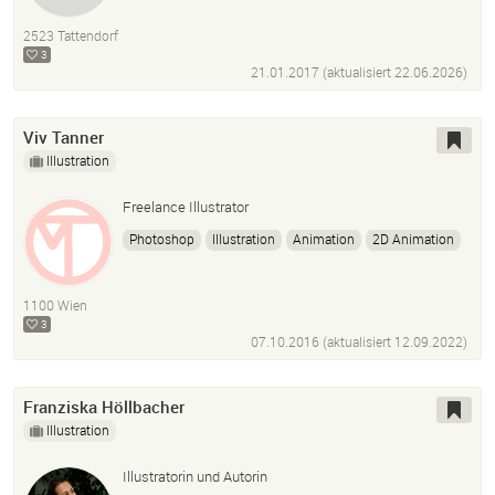
Corporate Design
Zeichnung
Design
2523 Tattendorf
Buchgestaltung
Editorial Design
Logo
Package
3
21.01.2017 (aktualisiert
22.06.2026
)
Viv Tanner
Illustration
Freelance Illustrator
Photoshop
Illustration
Animation
2D Animation
TvPaint
Character Design
Kinderbuch
Buchcover
Character Art
Cover
1100 Wien
3
07.10.2016 (aktualisiert
12.09.2022
)
Franziska Höllbacher
Illustration
Illustratorin und Autorin