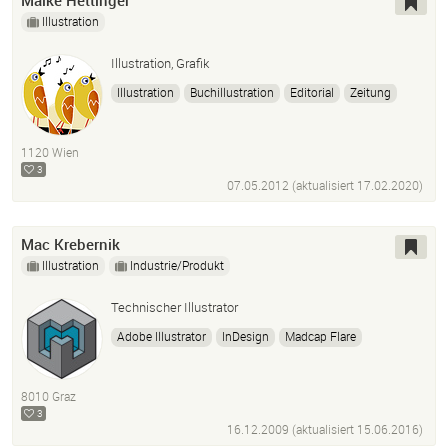
Maike Hettinger
Illustration
Illustration, Grafik
Illustration
Buchillustration
Editorial
Zeitung
Zeichnung
Grafik
Design
1120 Wien
3
07.05.2012 (aktualisiert
17.02.2020
)
Mac Krebernik
Illustration
Industrie/Produkt
Technischer Illustrator
Adobe Illustrator
InDesign
Madcap Flare
Ptc Arbortext Isodraw Cadprocess
Dassault Systèmes 3Dvia Composer
Actionscript
8010 Graz
Processing
3
16.12.2009 (aktualisiert
15.06.2016
)