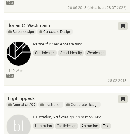
Photoshop
Adobe Illustrator
InDesign
Drohne
3
20.06.2018 (aktualisiert
28.07.2022
)
3D
Animation
Florian C. Wachmann
Screendesign
Corporate Design
Partner für Mediengestaltung
Grafikdesign
Visual Identity
Webdesign
Screendesign
Ux/ui Design
Front-End Development
Generative Design
Video
Animation
Concept
1140 Wien
Consulting
3
28.02.2018
Birgit Lippeck
Animation/3D
Illustration
Corporate Design
Illustration, Grafikdesign, Animation, Text
Illustration
Grafikdesign
Animation
Text
Photoshop
Adobe Illustrator
InDesign