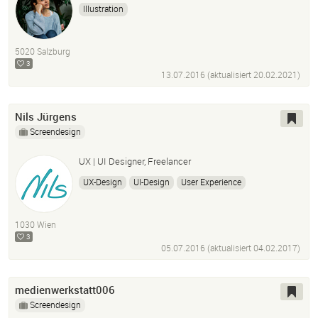
Illustration
5020 Salzburg
3
13.07.2016 (aktualisiert
20.02.2021
)
Nils Jürgens
Screendesign
UX | UI Designer, Freelancer
UX-Design
UI-Design
User Experience
User Interface Design
Photoshop
Adobe Illustrator
InDesign
Sketch
After Effects
Lightroom
1030 Wien
Balsamiq
Iplotz
Microsoft Suite
3
05.07.2016 (aktualisiert
04.02.2017
)
medienwerkstatt006
Screendesign