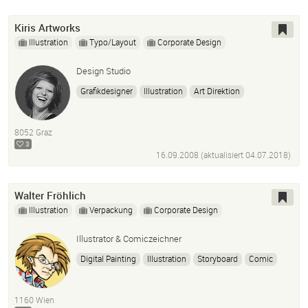
Kiris Artworks
Illustration
Typo/Layout
Corporate Design
Design Studio
Grafikdesigner
Illustration
Art Direktion
8052 Graz
3
16.09.2008 (aktualisiert
04.07.2018
)
Walter Fröhlich
Illustration
Verpackung
Corporate Design
Illustrator & Comiczeichner
Digital Painting
Illustration
Storyboard
Comic
1160 Wien