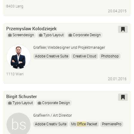
8403 Lang
20.04.2015
Przemyslaw Kolodziejek
Screendesign
Typo/Layout
Corporate Design
Grafiker, Webdesigner und Projektmanager
Adobe Creative Suite
Creative Cloud
Photoshop
Adobe Illustrator
InDesign
Wordpress
HTML
CSS
Joomla
Dnn
CMS
Office
1110 Wien
Responsive Webdesign
Bootstrap
20.01.2016
Birgit Schuster
Typo/Layout
Corporate Design
GrafikerIn / Art Direktor
Adobe Creativ Suite
Ms
Office
Packet
PremierePro