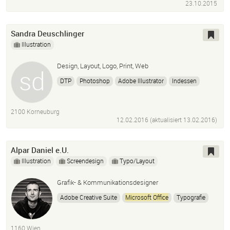
23.10.2015
Sandra Deuschlinger
Illustration
Design, Layout, Logo, Print, Web
DTP
Photoshop
Adobe Illustrator
Indessen
Microsoft
Office
2100 Korneuburg
12.02.2016 (aktualisiert
13.02.2016
)
Alpar Daniel e.U.
Illustration
Screendesign
Typo/Layout
Grafik- & Kommunikationsdesigner
Adobe Creative Suite
Microsoft
Office
Typografie
Illustration
Comic
Storyboard Zeichnen
Logos
Editorial
Druckvorstufe
Webdesign
Branding
1160 Wien