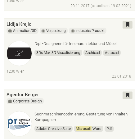
1080 Wien
29.11.2017 (aktualisiert
19.02.2021
)
Lidija Krejic
Animation/3D
Verpackung
Industrie/Produkt
Dipl.-Designerin für Innenarchitektur und Möbel
3Ds Max 3D Visualisierung
Archicad
Autocad
Adobe Paket
Microsoft
Office
Paket
1230 Wien
22.01.2018
Agentur Berger
Corporate Design
Suchmaschinenoptimierung, Gestaltung von Inhalten,
Kampagnen
Adobe Creative Suite
Microsoft
Word
Pdf
Web-Analyse