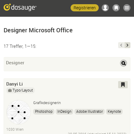
Registrieren
Designer Microsoft Office
17 Treffer, 1—15:
Designer
Danyi Li
Typo/Layout
Grafikdesignerin
Photoshop
InDesign
Adobe Illustrator
Keynote
Page
Numbers
Microsoft
Word
Microsoft
Excel
Microsoft
Powerpoint
Mac Os
Windows
1030 Wien