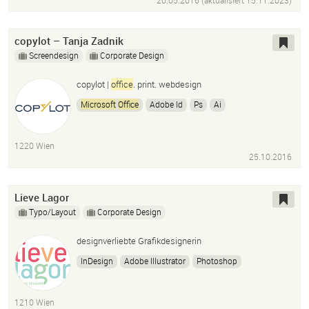
20.05.2016 (aktualisiert
15.11.2023
)
copylot – Tanja Zadnik
Screendesign
Corporate Design
copylot |
office
. print. webdesign
Microsoft
Office
Adobe Id
Ps
Ai
Bildbearbeitung
HTML
CMS
Hosting
1220 Wien
25.10.2016
Lieve Lagor
Typo/Layout
Corporate Design
designverliebte Grafikdesignerin
InDesign
Adobe Illustrator
Photoshop
Dreamweaver
Microsoft
Office
1210 Wien