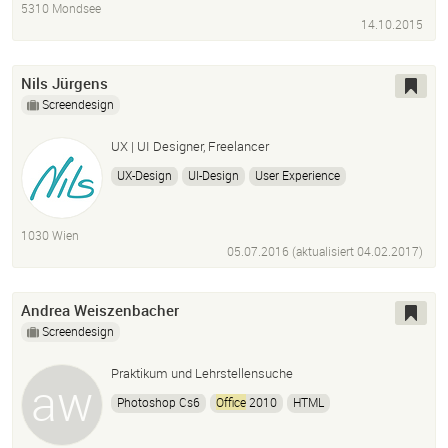
5310 Mondsee
14.10.2015
Nils Jürgens
Screendesign
UX | UI Designer, Freelancer
UX-Design
UI-Design
User Experience
User Interface Design
Photoshop
Adobe Illustrator
InDesign
Sketch
After Effects
Lightroom
1030 Wien
Balsamiq
Iplotz
Microsoft
Suite
05.07.2016 (aktualisiert
04.02.2017
)
Andrea Weiszenbacher
Screendesign
Praktikum und Lehrstellensuche
Photoshop Cs6
Office
2010
HTML
Zeichnerische Begabung
Fotografie
Videotechnik