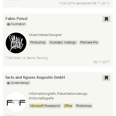
Corporate Identity
Animation
Videos
Packaging
13.04.2016 (aktualisiert
08.11.2017
)
Verpackungsdesign
Fabio Peissl
Illustration
Mixed-Media-Designer
Photoshop
Illustrator. Indesign
Premiere Pro
After Effects
Audition
Lightroom
Ableton Live
Reason
Microsoft
Office
Apple
Cubase
1140 Wien, 14. Bezirk, Penzing
09.11.2017
facts and figures Augustin GmbH
Screendesign
Informationsgrafik, Präsentationsdesign,
Wirtschaftsgrafik
Microsoft
Powerpoint
Office
Photoshop