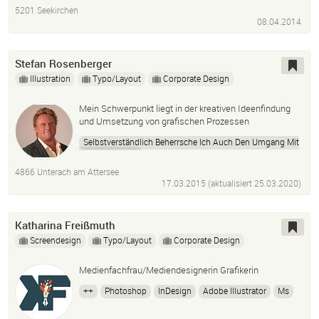
5201 Seekirchen
08.04.2014
Stefan Rosenberger
Illustration
Typo/Layout
Corporate Design
Mein Schwerpunkt liegt in der kreativen Ideenfindung
und Umsetzung von grafischen Prozessen
Selbstverständlich Beherrsche Ich Auch Den Umgang Mit
Photoshop Cs6
Illustrator Cs6
Indesign Cs6
Quarkxpress 10
4866 Unterach am Attersee
17.03.2015 (aktualisiert
25.03.2020
)
Das
Office
Paket.
Katharina Freißmuth
Screendesign
Typo/Layout
Corporate Design
Medienfachfrau/Mediendesignerin Grafikerin
++
Photoshop
InDesign
Adobe Illustrator
Ms
Office