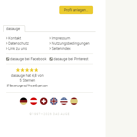
Profil anlegen…
dasauge
Kontakt
Impressum
Datenschutz
Nutzungsbedingungen
Link zu uns
Seitenindex
dasauge bei Facebook
dasauge bei Pinterest
Designer,
dasauge
Anonym
dasauge
hat
4,8
von
5
Sternen
Fotografen,
37
Bewertungen auf ProvenExpert.com
Agenturen,
Portfolios
und Jobs.
©1997—2026 DAS AUGE