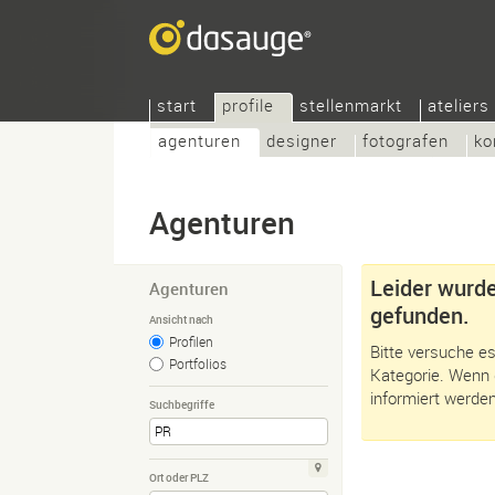
start
profile
stellenmarkt
ateliers
agenturen
designer
fotografen
ko
Agenturen
Leider wurde
Agenturen
gefunden.
Ansicht nach
Profilen
Bitte versuche es
Portfolios
Kategorie. Wenn 
informiert werden
Suchbegriffe
Ort oder PLZ