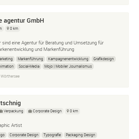
ie agentur GmbH
gn
0 km
r sind eine Agentur für Beratung und Umsetzung für
rkenentwicklung und Markenführung
rketing
Markenführung
Kampagnenentwicklung
Grafikdesign
nimation
Social-Media
Mojo | Mobiler Journalismus
line-Marketing
Seo-Optimierung
Eventmanagement
 Wörthersee
blic Relations
atschnig
Verpackung
Corporate Design
0 km
aphic Artist
ogo
Corporate Design
Typografie
Packaging Design