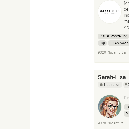
Mi
de
in
ma
Ar
Visual Storytelling
Cgi
3D-Animatio
Motion Graphics
9020 Klagenfurt am
Sarah-Lisa H
Illustration
Di
Il
P
Ch
9020 Klagenfurt