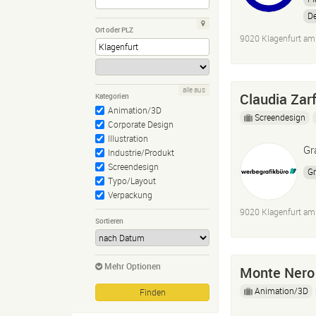
D
Ort oder PLZ
C
9020 Klagenfurt am
alle aus
Claudia Zarf
Kategorien
Animation/3D
Screendesign
Corporate Design
Illustration
Gr
Industrie/Produkt
Screendesign
Gr
Typo/Layout
Verpackung
9020 Klagenfurt am
Sortieren
Mehr Optionen
Monte Nero
Animation/3D