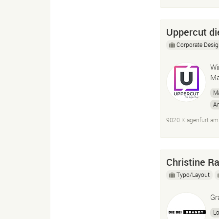
Uppercut d
Corporate Desi
Wi
Ma
Ma
A
On
9020 Klagenfurt am
Pu
Christine R
Typo/Layout
Gr
L