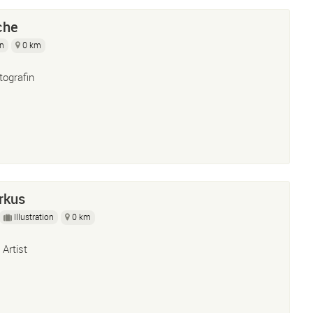
che
gn
0 km
tografin
rkus
Illustration
0 km
 Artist