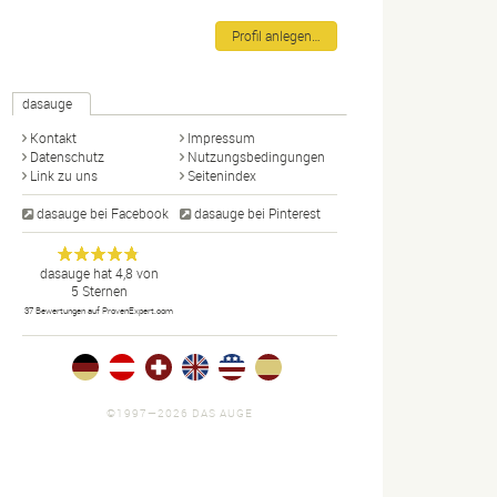
Profil anlegen…
dasauge
Kontakt
Impressum
Datenschutz
Nutzungsbedingungen
Link zu uns
Seitenindex
dasauge bei Facebook
dasauge bei Pinterest
Designer,
dasauge
Anonym
dasauge
hat
4,8
von
5
Sternen
Fotografen,
37
Bewertungen auf ProvenExpert.com
Agenturen,
Portfolios
und Jobs.
©1997—2026 DAS AUGE