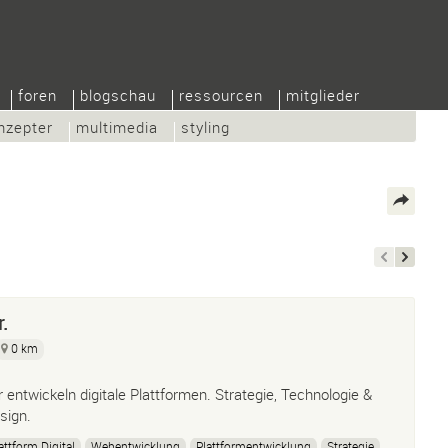
foren
blogschau
ressourcen
mitglieder
nzepter
multimedia
styling
.
0 km
r entwickeln digitale Plattformen. Strategie, Technologie &
sign.
attform.Digital
Webentwicklung
Plattformentwicklung
Strategie