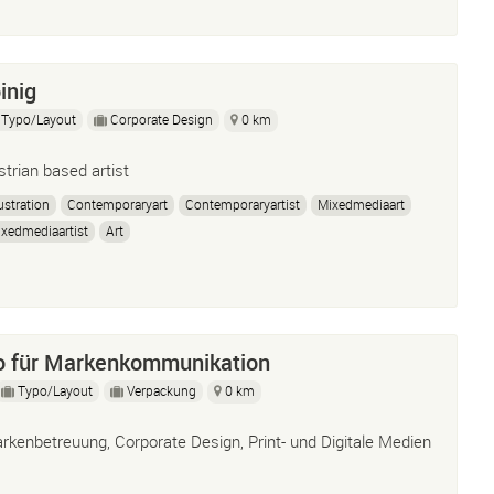
inig
Typo/Layout
Corporate Design
0 km
strian based artist
lustration
Contemporaryart
Contemporaryartist
Mixedmediaart
xedmediaartist
Art
ro für Markenkommunikation
Typo/Layout
Verpackung
0 km
rkenbetreuung, Corporate Design, Print- und Digitale Medien