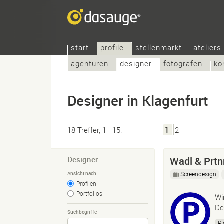
start
profile
stellenmarkt
ateliers
agenturen
designer
fotografen
ko
Designer in Klagenfurt
18 Treffer, 1—15:
1
2
Designer
Wadl & Prtnr
Screendesign
Ansicht nach
Profilen
Portfolios
Wi
De
Suchbegriffe
Pl