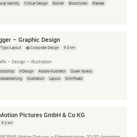
sual Identity
Critical Design
Bücher
Broschüren
Plakate
ger – Graphic Design
Typo/Layout
Corporate Design
0 km
afik – Design – Illustration
hotoshop
InDesign
Adobe Illustrator
Quark Xpress
ldbearbeitung
Illustration
Layout
Schriftsatz
otion Pictures GmbH & Co KG
0 km
RBORNE Motion Pictures – Filmproduktion, 2D/3D Animation