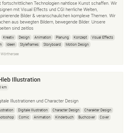
t fortschrittlichen Technologien nahtlose Kunst schaffen. Wir
signen mit Visual Effects und CGI herrliche Welten,
spirierende Bilder & veranschaulichen komplexe Themen. Wir
chen aus bewegten Bildern, bewegende Bilder. Unsere
beiten sind zeitlos
Kreativ
Design
Animation
Planung
Konzept
Visual Effects
n
Ideen
Styleframes
Storyboard
Motion Design
Illustration
 Wörthersee
leb Illustration
0 km
gitale Illustrationen und Character Design
lustration
Digitale Illustration
Character Design
Charakter Design
hotoshop
Comic
Animation
Kinderbuch
Buchcover
Cover
ildrens Book