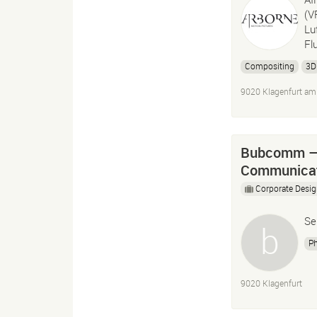
(V
Lu
Fl
Compositing
3D
9020 Klagenfurt am
Bubcomm – 
Communica
Corporate Desi
Se
P
9020 Klagenfurt