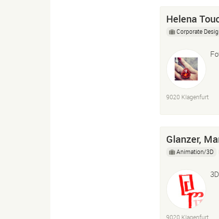
Helena Tou
Corporate Desi
Fo
9020 Klagenfurt
Glanzer, Ma
Animation/3D
3D
9020 Klagenfurt