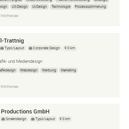
esign
UX-Design
UI-Design
Technologie
Prozessoptimierung
ode
API
 Wörthersee
l-Trattnig
Typo/Layout
Corporate Design
0 km
afik- und Mediendesign
afikdesign
Webdesign
Werbung
Marketing
 Wörthersee
 Productions GmbH
Screendesign
Typo/Layout
0 km