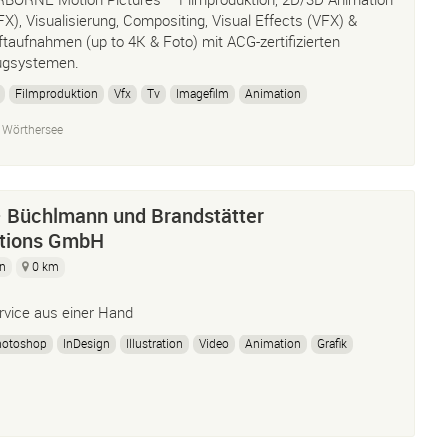
FX), Visualisierung, Compositing, Visual Effects (VFX) &
ftaufnahmen (up to 4K & Foto) mit ACG-zertifizierten
ugsystemen.
Filmproduktion
Vfx
Tv
Imagefilm
Animation
 Wörthersee
Büchlmann und Brandstätter
tions GmbH
gn
0 km
rvice aus einer Hand
hotoshop
InDesign
Illustration
Video
Animation
Grafik