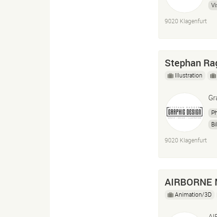
Vi
9020 Klagenfurt
Stephan Rag
Illustration
Gr
P
Bi
9020 Klagenfurt
AIRBORNE M
Animation/3D
AI