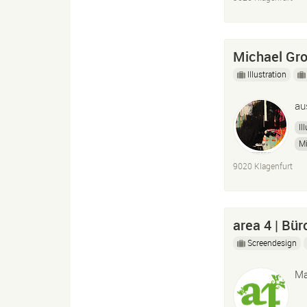
Michael Gro
Illustration
au
Il
Mi
9020 Klagenfurt
area 4 | Bü
Screendesign
Ma