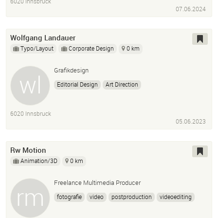
6020 Innsbruck
Webdesign Screendesign
App-Design
Konzeption
07.06.2024
Kampagnenstrategien
Wolfgang Landauer
Typo/Layout
Corporate Design
0 km
Grafikdesign
Editorial Design
Art Direction
6020 Innsbruck
05.06.2023
Rw Motion
Animation/3D
0 km
Freelance Multimedia Producer
fotografie
video
postproduction
videoediting
videoschnitt