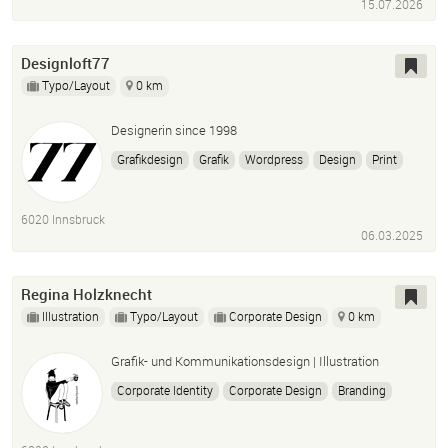
15.07.2026
Designloft77
Typo/Layout
0 km
Designerin since 1998
Grafikdesign
Grafik
Wordpress
Design
Print
Webseiten
Photoshop
InDesign
Layout
6020 Innsbruck
06.03.2025
Regina Holzknecht
Illustration
Typo/Layout
Corporate Design
0 km
Grafik- und Kommunikationsdesign | Illustration
Corporate Identity
Corporate Design
Branding
Logo Design
Editorial Design
Typografie
Illustration
Motion-Design