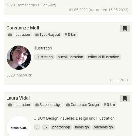
6020 Emmenbrücke (Schweiz)
09.05.2023 (aktualisiert
16.05.2023
)
Constanze Moll
Illustration
Typo/Layout
0 km
Illustration
illustration
buchillustration
editorial illustration
zeichnung
clip studio paint
photoshop
indesign
6020 Innsbruck
11.11.2021
Laura Vidal
Illustration
Screendesign
Corporate Design
0 km
UI&UX Design, visuelles Design und Illustration
ui
ux
photoshop
indesign
buchdesign
präsentationen
visuelles design