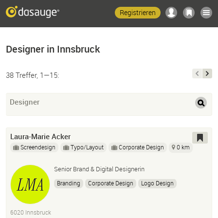
Registrieren
Designer in Innsbruck
38 Treffer, 1—15:
Designer
Laura-Marie Acker
Screendesign
Typo/Layout
Corporate Design
0 km
Senior Brand & Digital Designerin
Branding
Corporate Design
Logo Design
Editorial Design
Web Design
UI Design
Präsentationsdesign
Style Guides
6020 Innsbruck