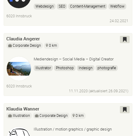
Webdesign
SEO
Content-Management
Webflow
6020 Innsbruck
24.02.2021
Claudia Angerer
Corporate Design
0 km
Mediendesign – Social Media – Digital Creator
Illustrator
Photoshop
Indesign
photografie
6020 Innsbruck
11.11.2020 (aktualisiert
26.09.2021
)
Klaudia Wanner
Illustration
Corporate Design
0 km
Illustration / motion graphics / graphic design