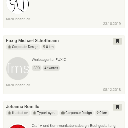
6020 Innsbruck
23.10.2019
Fuxig Michael Schöffmann
Corporate Design
0 km
Werbeagentur FUXIG
SEO
Adwords
6020 Innsbruck
08.12.2018
Johanna Romillo
Illustration
Typo/Layout
Corporate Design
0 km
Grafik- und Kommunikationsdesign, Buchgestaltung,