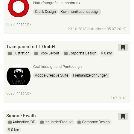
Naturfotografie in Innsbruck
Grafik-Design
Kommunikationsdesign
Editorial-Design
Freelance
Innsbruck
Gestaltung
6020 Innsbruck
Typografie
InDesign
Broschüren
Buchgestaltung
23.10.2018 (aktualisiert
05.07.2019
)
Logos
Corporate Design
Poster-Design
Makrofotografie
Transparent u.f.l. GmbH
Illustration
Typo/Layout
Corporate Design
0 km
Grafikdesign und Printdesign
Adobe Creative Suite
Freihandzeichnungen
6020 Innsbruck
12.07.2018
Simone Eisath
Animation/3D
Industrie/Produkt
Corporate Design
0 km