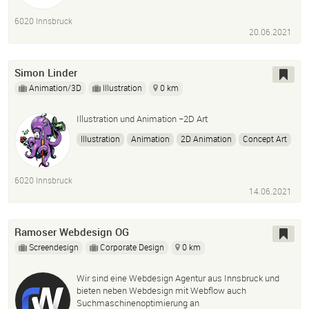
6020 Innsbruck
20.06.2021
Simon Linder
Animation/3D
Illustration
0 km
Illustration und Animation −2D Art
Illustration
Animation
2D Animation
Concept Art
2D Art
Digital Illustration
Digital Art
6020 Innsbruck
14.06.2021
Ramoser Webdesign OG
Screendesign
Corporate Design
0 km
Wir sind eine Webdesign Agentur aus Innsbruck und
bieten neben Webdesign mit Webflow auch
Suchmaschinenoptimierung an