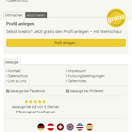
Datenschutz
Mitmachen
Abonnieren
Profil anlegen
Selbst kreativ? Jetzt gratis dein Profil anlegen – mit Werkschau!
Profil anlegen…
dasauge
Kontakt
Impressum
Datenschutz
Nutzungsbedingungen
Link zu uns
Seitenindex
dasauge bei Facebook
dasauge bei Pinterest
Designer,
dasauge
Anonym
dasauge
hat
4,8
von
5
Sternen
Fotografen,
37
Bewertungen auf ProvenExpert.com
Agenturen,
Portfolios
und Jobs.