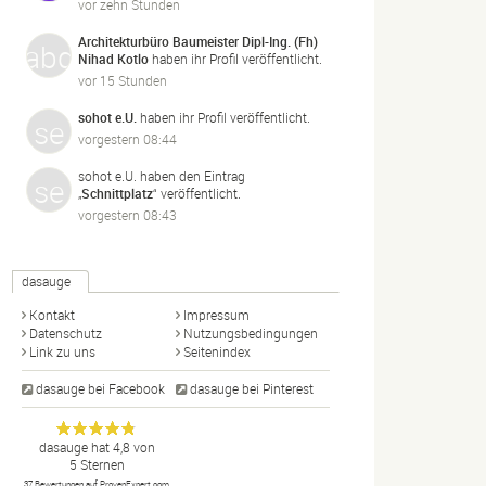
vor zehn Stunden
Architekturbüro Baumeister Dipl-Ing. (Fh)
Nihad Kotlo
haben ihr Profil veröffentlicht.
vor 15 Stunden
sohot e.U.
haben ihr Profil veröffentlicht.
vorgestern 08:44
sohot e.U.
haben den Eintrag
„
Schnittplatz
“ veröffentlicht.
vorgestern 08:43
dasauge
Kontakt
Impressum
Datenschutz
Nutzungsbedingungen
Link zu uns
Seitenindex
dasauge bei Facebook
dasauge bei Pinterest
Designer,
dasauge
Anonym
dasauge
hat
4,8
von
5
Sternen
Fotografen,
37
Bewertungen auf ProvenExpert.com