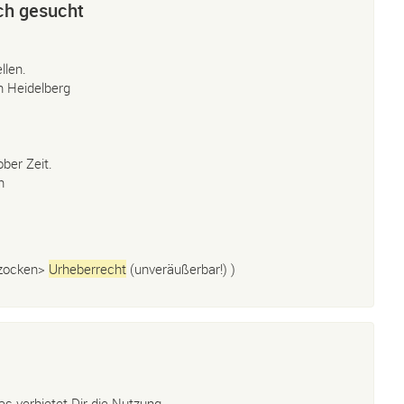
uch gesucht
llen.
n Heidelberg
ber Zeit.
h
bzocken>
Urheberrecht
(unveräußerbar!) )
as verbietet Dir die Nutzung.