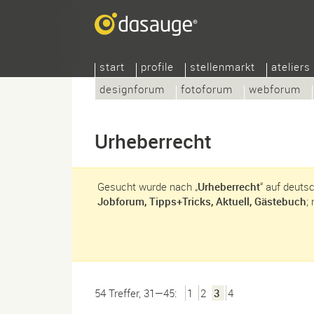
start
profile
stellenmarkt
ateliers
designforum
fotoforum
webforum
Urheberrecht
Gesucht wurde nach „
Urheberrecht
“ auf deuts
Jobforum, Tipps+Tricks, Aktuell, Gästebuch
;
54 Treffer, 31—45:
1
2
3
4