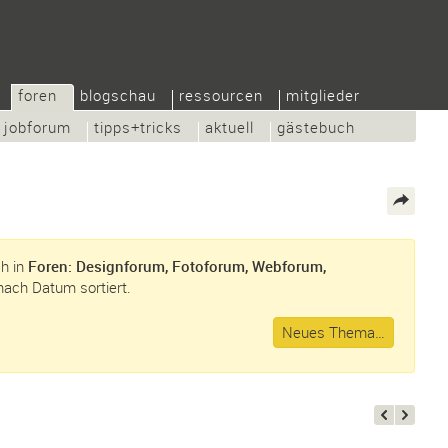
foren
blogschau
ressourcen
mitglieder
jobforum
tipps+tricks
aktuell
gästebuch
ch in
Foren: Designforum, Fotoforum, Webforum,
 nach Datum sortiert.
Neues Thema…