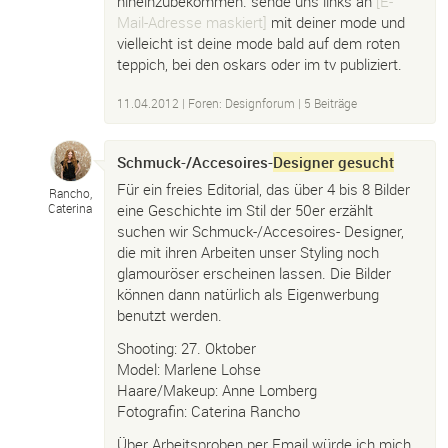
hineinzubekommen. sende uns links an
[E-
Mail-Adresse maskiert]
mit deiner mode und
vielleicht ist deine mode bald auf dem roten
teppich, bei den oskars oder im tv publiziert.
11.04.2012
|
Foren: Designforum
| 5 Beiträge
Schmuck-/Accesoires-
Designer gesucht
Für ein freies Editorial, das über 4 bis 8 Bilder
Rancho,
eine Geschichte im Stil der 50er erzählt
Caterina
suchen wir Schmuck-/Accesoires- Designer,
die mit ihren Arbeiten unser Styling noch
glamouröser erscheinen lassen. Die Bilder
können dann natürlich als Eigenwerbung
benutzt werden.
Shooting: 27. Oktober
Model: Marlene Lohse
Haare/Makeup: Anne Lomberg
Fotografin: Caterina Rancho
Über Arbeitsproben per Email würde ich mich