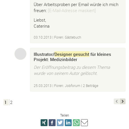
Über Arbeitsproben per Email würde ich mich
freuen:
[E-Mail-Adresse maskiert]
Liebst,
Caterina
03.10.2013
|
Foren: Gästebuch
Illustrator/
Designer gesucht
für kleines
Projekt: Medizinbilder
Der Eröffnungsbeitrag zu diesem Thema
wurde von seinem Autor gelöscht.
25.03.2013
|
Foren: Jobforum
| 2 Beiträge
1
2
Teilen