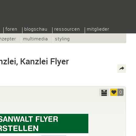
foren
blogschau
ressourcen
mitglieder
nzepter
multimedia
styling
lei, Kanzlei Flyer
0