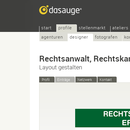
start
profile
stellenmarkt
ateliers
agenturen
designer
fotografen
ko
Rechtsanwalt, Rechtskanz
Layout gestalten
Profil
Einträge
Netzwerk
Kontakt