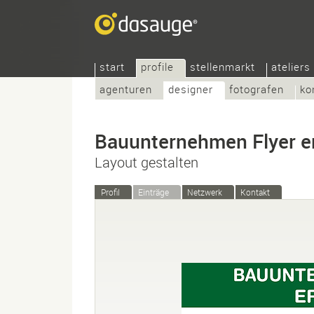
start
profile
stellenmarkt
ateliers
agenturen
designer
fotografen
ko
Bauunternehmen Flyer ers
Layout gestalten
Profil
Einträge
Netzwerk
Kontakt