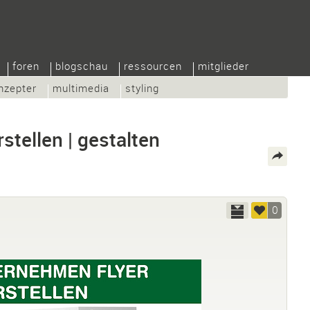
foren
blogschau
ressourcen
mitglieder
nzepter
multimedia
styling
tellen | gestalten
0