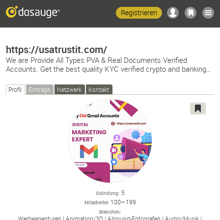
Registrieren
https://usatrustit.com/
We are Provide All Types PVA & Real Documents Verified
Accounts. Get the best quality KYC verified crypto and banking…
Profil
Einträge
Netzwerk
Kontakt
5
Gründung
100—199
Mitarbeiter
Branchen
Werbeagenturen
Animation/
3D
Allround-
Fotografen
Audio/
Musik