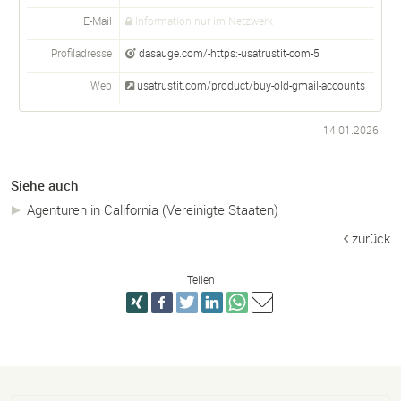
E-Mail
Information nur im Netzwerk
Profiladresse
dasauge.com/-https:-usatrustit-com-5
Web
usatrustit.com/product/buy-old-gmail-accounts
14.01.2026
Siehe auch
Agenturen in California (Vereinigte Staaten)
zurück
Teilen