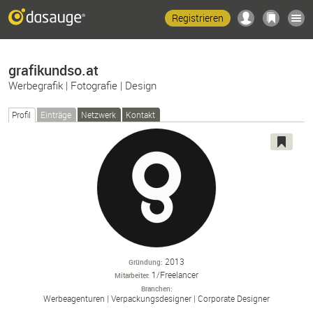
Registrieren
grafikundso.at
Werbegrafik | Fotografie | Design
Profil
Einträge
Netzwerk
Kontakt
2013
Gründung
1/Freelancer
Mitarbeiter
Branchen
Werbeagenturen
Verpackungsdesigner
Corporate Designer