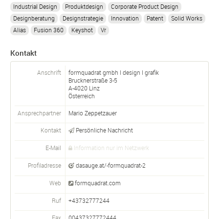
Industrial Design
Produktdesign
Corporate Product Design
Designberatung
Designstrategie
Innovation
Patent
Solid Works
Alias
Fusion 360
Keyshot
Vr
Kontakt
Anschrift
formquadrat gmbh I design I grafik
Brucknerstraße 3-5
A-
4020
Linz
Österreich
Ansprechpartner
Mario Zeppetzauer
Kontakt
Persönliche Nachricht
E-Mail
Information nur im Netzwerk
Profiladresse
dasauge.at/-formquadrat-2
Web
formquadrat.com
Ruf
+43732777244
Fax
00437327772444