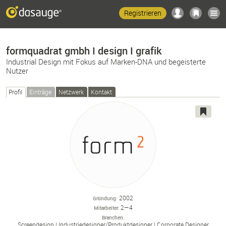
Registrieren
formquadrat gmbh I design I grafik
Industrial Design mit Fokus auf Marken-DNA und begeisterte
Nutzer
Profil
Einträge
Netzwerk
Kontakt
2002
Gründung
2—4
Mitarbeiter
Branchen
Screendesign
Industriedesigner/
Produktdesigner
Corporate Designer