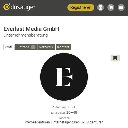
Registrieren
Everlast Media GmbH
Unternehmensberatung
Profil
Einträge
Netzwerk
Kontakt
1
2021
Gründung
20—49
Mitarbeiter
Branchen
Werbeagenturen
Internetagenturen
PR-
Agenturen