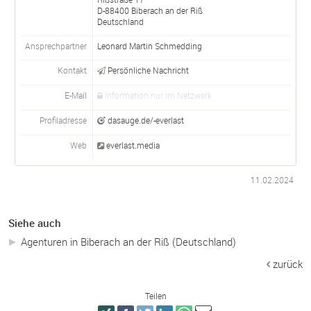
D-
88400
Biberach an der Riß
Deutschland
Ansprechpartner
Leonard Martin Schmedding
Kontakt
Persönliche Nachricht
E-Mail
Information nur im Netzwerk
Profiladresse
dasauge.de/-everlast
Web
everlast.media
11.02.2024
Siehe auch
Agenturen in Biberach an der Riß (Deutschland)
zurück
Teilen