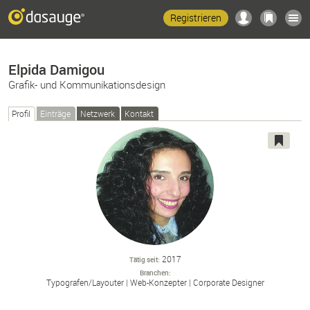
Registrieren
Elpida Damigou
Grafik- und Kommunikationsdesign
Profil
Einträge
Netzwerk
Kontakt
2017
Tätig seit
Branchen
Typografen/
Layouter
Web-
Konzepter
Corporate Designer