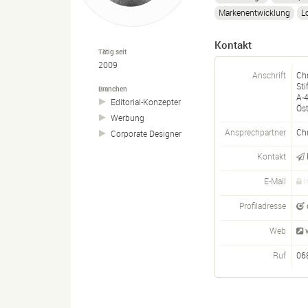
Markenentwicklung
L
Kontakt
Tätig seit
2009
Anschrift
Ch
Sti
Branchen
A-
Editorial-
Konzepter
Öst
Werbung
Ansprechpartner
Ch
Corporate Designer
Kontakt
E-Mail
I
Profiladresse
Web
Ruf
06