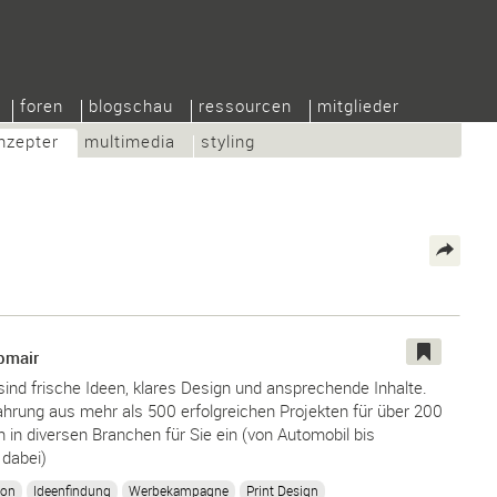
foren
blogschau
ressourcen
mitglieder
nzepter
multimedia
styling
bmair
ind frische Ideen, klares Design und ansprechende Inhalte.
ahrung aus mehr als 500 erfolgreichen Projekten für über 200
in diversen Branchen für Sie ein (von Automobil bis
 dabei)
ion
Ideenfindung
Werbekampagne
Print Design