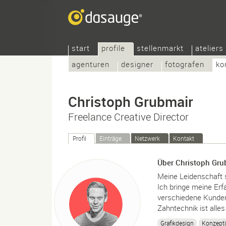
start
profile
stellenmarkt
ateliers
agenturen
designer
fotografen
ko
Christoph Grubmair
Freelance Creative Director
Profil
Einträge
Netzwerk
Kontakt
Über Christoph Gru
Meine Leidenschaft s
Ich bringe meine Erf
verschiedene Kunden 
Zahntechnik ist alles
Grafikdesign
Konzept