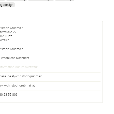
ogodesign
ristoph Grubmair
fterstraße 22
4020
Linz
erreich
ristoph
Grubmair
Persönliche Nachricht
nformation nur im Netzwerk
dasauge.at/-christophgrubmair
www.christophgrubmair.at
80 23 55 806