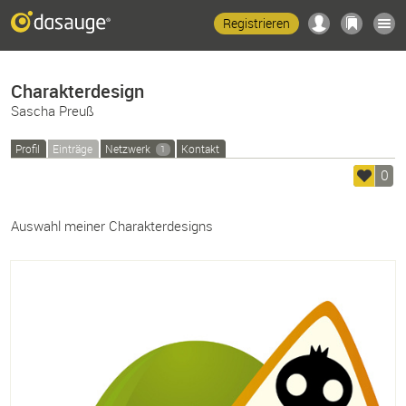
Registrieren
Charakterdesign
Sascha Preuß
Profil
Einträge
Netzwerk
Kontakt
1
0
Auswahl meiner Charakterdesigns