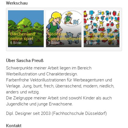
Werkschau
Bärchenland
Redesign
Illustration für
online spiel
Sympathiefiguren
Stadtbibliothek
ve
6 Bilder
3 Bilder
5 Bilder
11
Über Sascha Preuß
Schwerpunkte meiner Arbeit liegen im Bereich
Werbeillustration und Charakterdesign.
Farbenfrohe Vektorillustrationen für Werbeagenturen und
Verlage. Jung, bunt, frech, überraschend, modern, niedlich,
anders und witzig.
Die Zielgruppe meiner Arbeit sind sowohl Kinder als auch
Jugendliche und junge Erwachsene.
Dipl. Designer seit 2003 (Fachhochschule Düsseldorf)
Kontakt