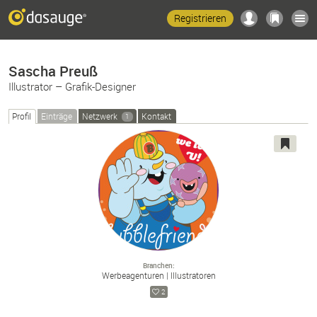
Registrieren
Sascha Preuß
Illustrator – Grafik-Designer
Profil
Einträge
Netzwerk
Kontakt
1
Branchen
Werbeagenturen
Illustratoren
2