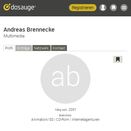
Registrieren
Andreas Brennecke
Multimedia
Profil
Einträge
Netzwerk
Kontakt
2001
Tätig seit
Branchen
Animation/
3D
CD-
Rom
Internetagenturen