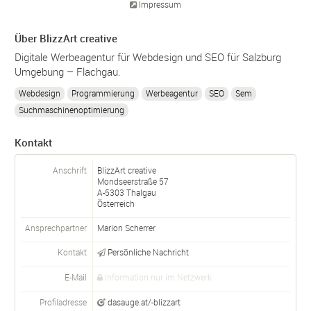
Impressum
Über BlizzArt creative
Digitale Werbeagentur für Webdesign und SEO für Salzburg
Umgebung – Flachgau.
Webdesign
Programmierung
Werbeagentur
SEO
Sem
Suchmaschinenoptimierung
Kontakt
Anschrift
BlizzArt creative
Mondseerstraße 57
A-
5303
Thalgau
Österreich
Ansprechpartner
Marion Scherrer
Kontakt
Persönliche Nachricht
E-Mail
Information nur im Netzwerk
Profiladresse
dasauge.at/-blizzart