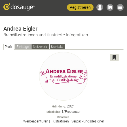
Registrieren
Andrea Eigler
Brandillustrationen und illustrierte Infografiken
Profil
Einträge
Netzwerk
Kontakt
2021
Gründung
1/Freelancer
Mitarbeiter
Branchen
Werbeagenturen
Illustratoren
Verpackungsdesigner