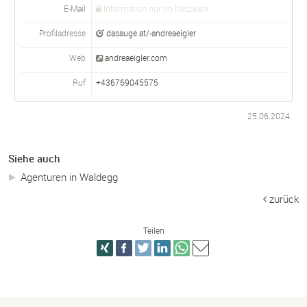
E-Mail
Information nur im Netzwerk
Profiladresse
dasauge.at/-andreaeigler
Web
andreaeigler.com
Ruf
+436769045575
25.06.2024
Siehe auch
Agenturen in Waldegg
zurück
Teilen