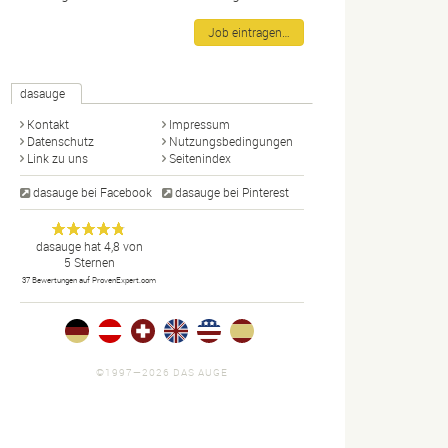
Job eintragen…
dasauge
Kontakt
Impressum
Datenschutz
Nutzungsbedingungen
Link zu uns
Seitenindex
dasauge bei Facebook
dasauge bei Pinterest
Designer,
dasauge
Anonym
dasauge
hat
4,8
von
5
Sternen
Fotografen,
37
Bewertungen auf ProvenExpert.com
Agenturen,
Portfolios
und Jobs.
©1997—2026 DAS AUGE