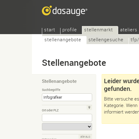
start
profile
stellenmarkt
ateliers
stellenangebote
stellengesuche
tfp
Stellenangebote
Leider wurde
Stellenangebote
gefunden.
Suchbegriffe
Bitte versuche es
Kategorie. Wenn 
Ort oder PLZ
informiert werden
alle aus