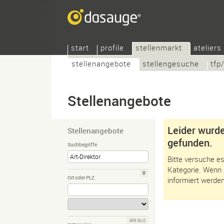
start
profile
stellenmarkt
ateliers
stellenangebote
stellengesuche
tfp
Stellenangebote
Leider wurde
Stellenangebote
gefunden.
Suchbegriffe
Bitte versuche es
Kategorie. Wenn 
Ort oder PLZ
informiert werden
alle aus