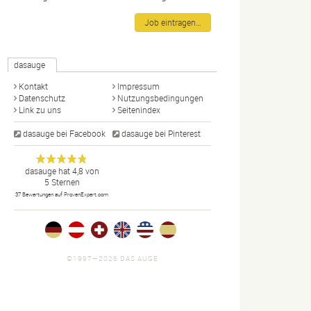
Job eintragen…
dasauge
Kontakt
Impressum
Datenschutz
Nutzungsbedingungen
Link zu uns
Seitenindex
dasauge bei Facebook
dasauge bei Pinterest
Designer,
dasauge
Anonym
dasauge
hat
4,8
von
5
Sternen
Fotografen,
37
Bewertungen auf ProvenExpert.com
Agenturen,
Portfolios
und Jobs.
©1997—2026 DAS AUGE