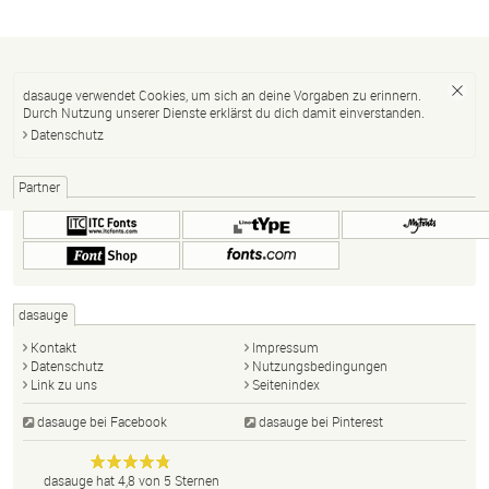
dasauge verwendet Cookies, um sich an deine Vorgaben zu erinnern.
Durch Nutzung unserer Dienste erklärst du dich damit einverstanden.
Datenschutz
Partner
dasauge
Kontakt
Impressum
Datenschutz
Nutzungsbedingungen
Link zu uns
Seitenindex
dasauge bei Facebook
dasauge bei Pinterest
Designer,
dasauge
Anonym
dasauge
hat
4,8
von
5
Sternen