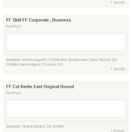
1 Schnitt
FF Skill FF Corporate , Business
FontFont
Gestalter:
Akira Kobayashi
,
Critzler
,
Erik Spiekermann
,
Hans Reichel
,
Ole
Schäfer
,
Martin Majoor
,
Christian Sch
1 Schnitt
FF Cst Berlin East Original Round
FontFont
Gestalter:
Verena Gerlach
,
Ole Schäfer
1 Schnitt