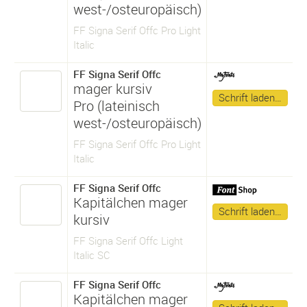
west-/osteuropäisch)
FF Signa Serif Offc Pro Light
Italic
FF Signa Serif Offc
mager kursiv
Schrift laden…
Pro (lateinisch
west-/osteuropäisch)
FF Signa Serif Offc Pro Light
Italic
FF Signa Serif Offc
Kapitälchen mager
Schrift laden…
kursiv
FF Signa Serif Offc Light
Italic SC
FF Signa Serif Offc
Kapitälchen mager