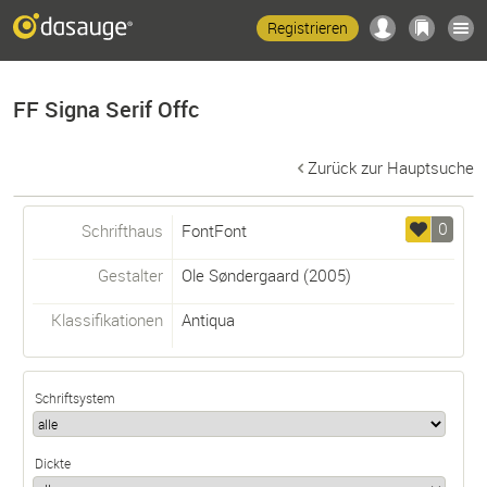
Registrieren
FF Signa Serif Offc
Zurück zur Hauptsuche
0
Schrifthaus
FontFont
Gestalter
Ole Søndergaard
(2005)
Klassifikationen
Antiqua
Schriftsystem
Dickte