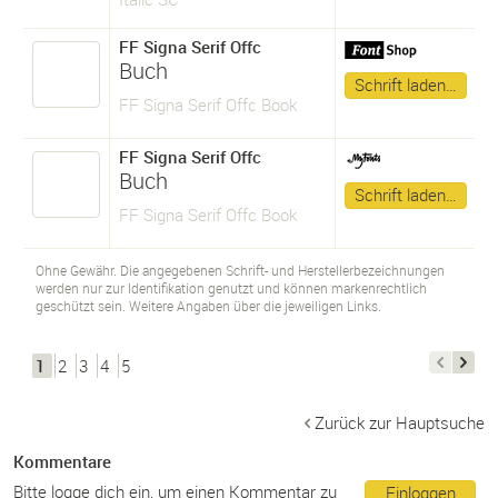
FF Signa Serif Offc
Buch
Schrift laden…
FF Signa Serif Offc Book
FF Signa Serif Offc
Buch
Schrift laden…
FF Signa Serif Offc Book
Ohne Gewähr. Die angegebenen Schrift- und Herstellerbezeichnungen
werden nur zur Identifikation genutzt und können markenrechtlich
geschützt sein. Weitere Angaben über die jeweiligen Links.
1
2
3
4
5
Zurück zur Hauptsuche
Kommentare
Bitte logge dich ein, um einen Kommentar zu
Einloggen