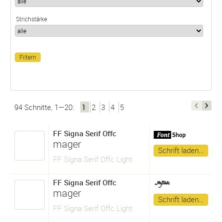
Strichstärke
94 Schnitte, 1—20:
1
2
3
4
5
FF Signa Serif Offc
mager
Schrift laden…
FF Signa Serif Offc Light
FF Signa Serif Offc
mager
Schrift laden…
FF Signa Serif Offc Light