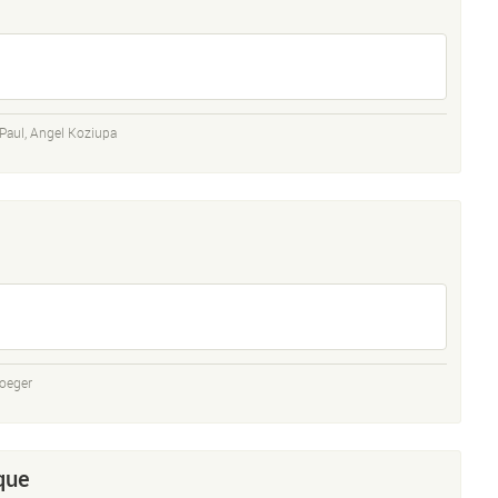
Paul
,
Angel Koziupa
oeger
que