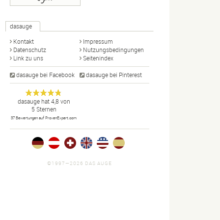
dasauge
Kontakt
Impressum
Datenschutz
Nutzungsbedingungen
Link zu uns
Seitenindex
dasauge bei Facebook
dasauge bei Pinterest
Designer,
dasauge
Anonym
dasauge
hat
4,8
von
5
Sternen
Fotografen,
37
Bewertungen auf ProvenExpert.com
Agenturen,
Portfolios
und Jobs.
©1997—2026 DAS AUGE