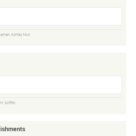
ckaman
,
Ashley Muir
. Griffith
lishments