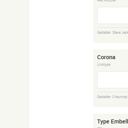
Gestalter:
Steve Ja
Corona
Linotype
Gestalter:
Chauncey H
Type Embel