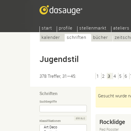
start
profile
stellenmarkt
ateliers
kalender
schriften
bücher
zeitsch
Jugendstil
378 Treffer, 31—45:
1
2
3
4
5
6
Schriften
Gesucht wurde nac
Suchbegriffe
alle aus
Rocklidge
Klassifikationen
Red Rooster