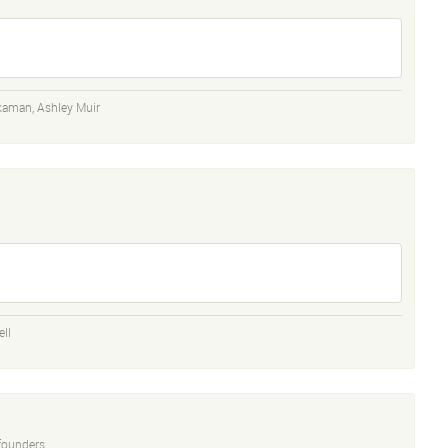
ckaman
,
Ashley Muir
ll
founders