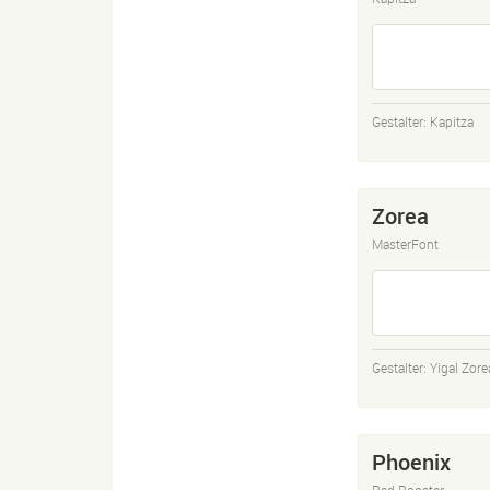
Gestalter:
Kapitza
Zorea
MasterFont
Gestalter:
Yigal Zore
Phoenix
Red Rooster