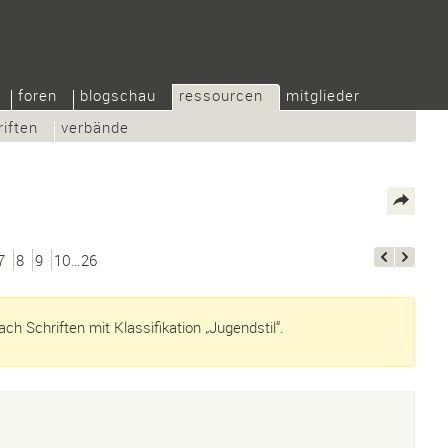
foren
blogschau
ressourcen
mitglieder
riften
verbände
7
8
9
10…26
h Schriften mit Klassifikation „Jugendstil“.