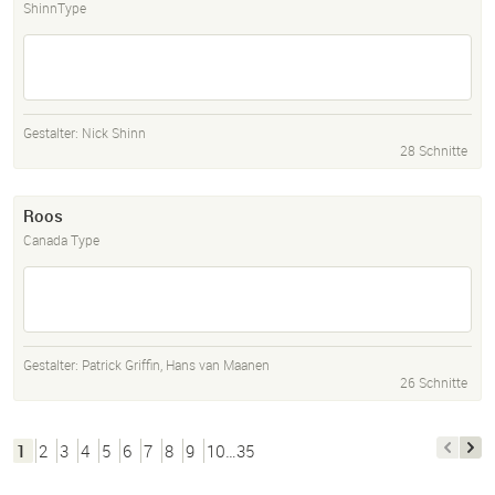
ShinnType
Gestalter:
Nick Shinn
28 Schnitte
Roos
Canada Type
Gestalter:
Patrick Griffin
,
Hans van Maanen
26 Schnitte
1
2
3
4
5
6
7
8
9
10…35