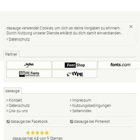
dasauge verwendet Cookies, um sich an deine Vorgaben zu erinnern.
Durch Nutzung unserer Dienste erklärst du dich damit einverstanden.
Datenschutz
Partner
dasauge
Kontakt
Impressum
Datenschutz
Nutzungsbedingungen
Link zu uns
Seitenindex
dasauge bei Facebook
dasauge bei Pinterest
Designer,
dasauge
Anonym
dasauge
hat
4,8
von
5
Sternen