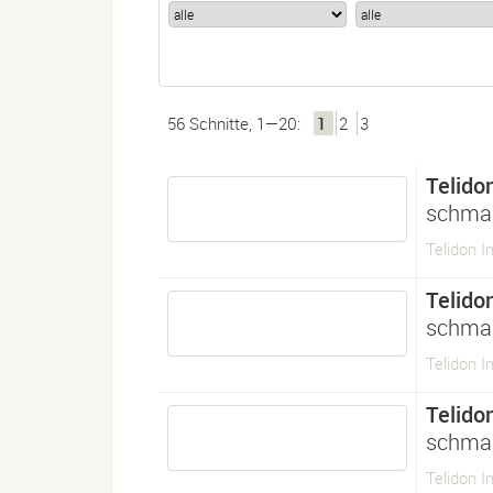
56 Schnitte, 1—20:
1
2
3
Telido
schma
Telidon 
Telido
schma
Telidon I
Telido
schma
Telidon 