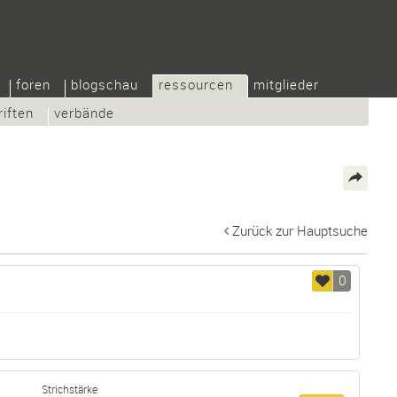
foren
blogschau
ressourcen
mitglieder
riften
verbände
Zurück zur Hauptsuche
0
Strichstärke