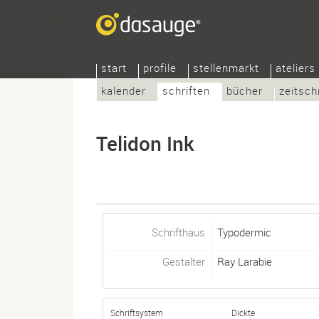
start
profile
stellenmarkt
ateliers
kalender
schriften
bücher
zeitsch
Telidon Ink
Schrifthaus
Typodermic
Gestalter
Ray Larabie
Schriftsystem
Dickte