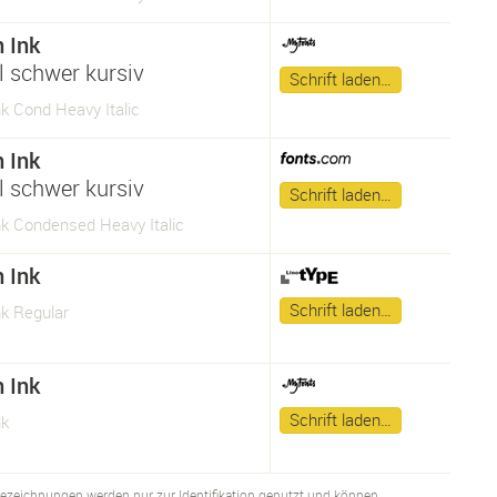
n Ink
 schwer kursiv
Schrift laden…
nk Cond Heavy Italic
n Ink
 schwer kursiv
Schrift laden…
nk Condensed Heavy Italic
n Ink
Schrift laden…
nk Regular
n Ink
Schrift laden…
nk
bezeichnungen werden nur zur Identifikation genutzt und können