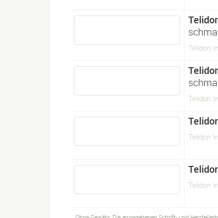
Telido
schmal
Telidon I
Telido
schmal
Telidon I
Telido
Telidon I
Telido
Telidon I
Ohne Gewähr. Die angegebenen Schrift- und Hersteller