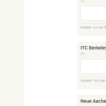
ITC
Gestalter:
Sumner S
ITC Berkele
ITC
Gestalter:
Tony Stan
Neue Aach