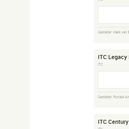
Gestalter:
Mark van 
ITC Legacy
ITC
Gestalter:
Ronald A
ITC Century
ITC