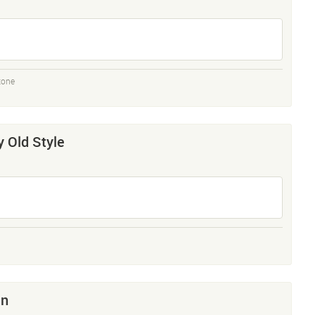
tone
y Old Style
en