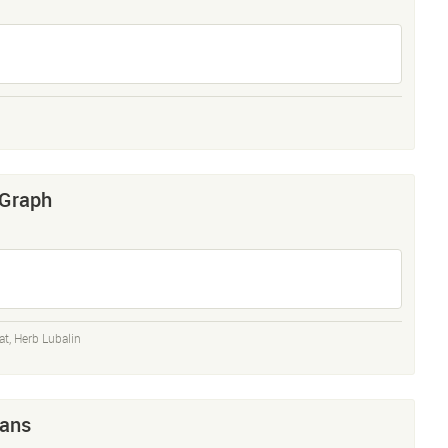
 Graph
at
,
Herb Lubalin
Sans