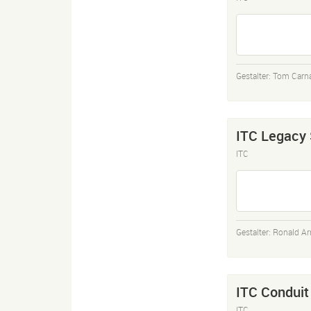
Gestalter:
Tom Carn
ITC Legacy 
ITC
Gestalter:
Ronald A
ITC Conduit
ITC