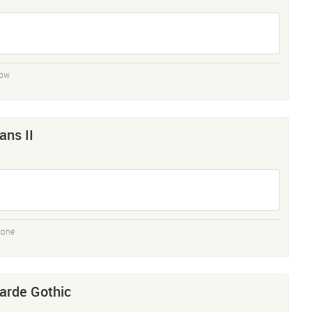
low
ans II
tone
arde Gothic