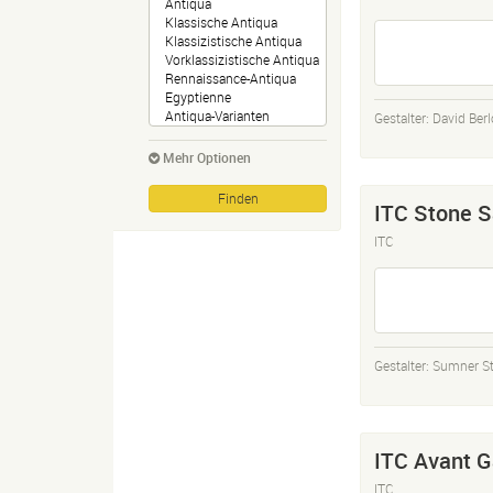
Gestalter:
David Ber
Mehr Optionen
ITC Stone S
ITC
Gestalter:
Sumner S
ITC Avant G
ITC