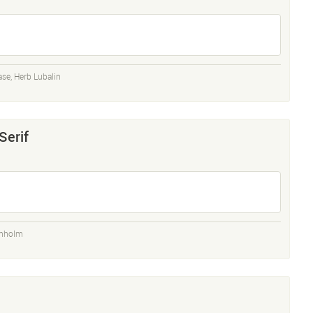
ase
,
Herb Lubalin
Serif
rnholm