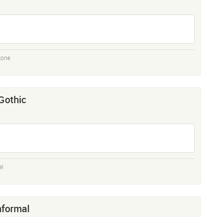
tone
Gothic
el
nformal