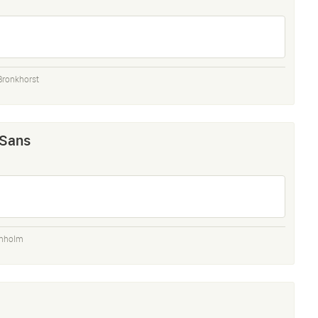
Bronkhorst
 Sans
rnholm