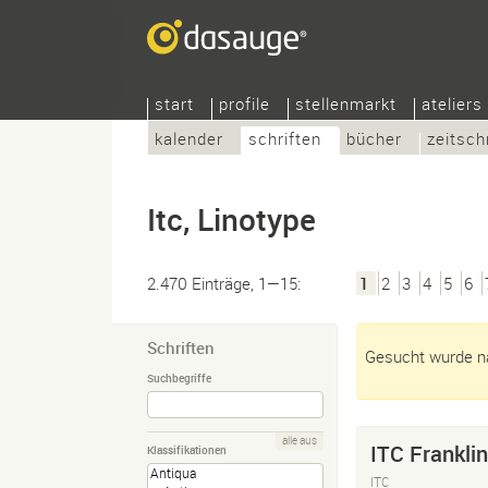
start
profile
stellenmarkt
ateliers
kalender
schriften
bücher
zeitsch
Itc, Linotype
2.470 Einträge, 1—15:
1
2
3
4
5
6
Schriften
Gesucht wurde nac
Suchbegriffe
alle aus
ITC Franklin
Klassifikationen
ITC