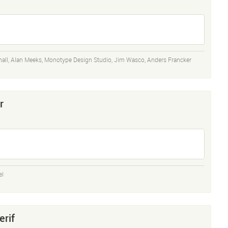
nall
,
Alan Meeks
,
Monotype Design Studio
,
Jim Wasco
,
Anders Francker
r
el
erif