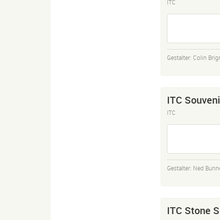
ITC
Gestalter:
Colin Brig
ITC Souveni
ITC
Gestalter:
Ned Bunn
ITC Stone S