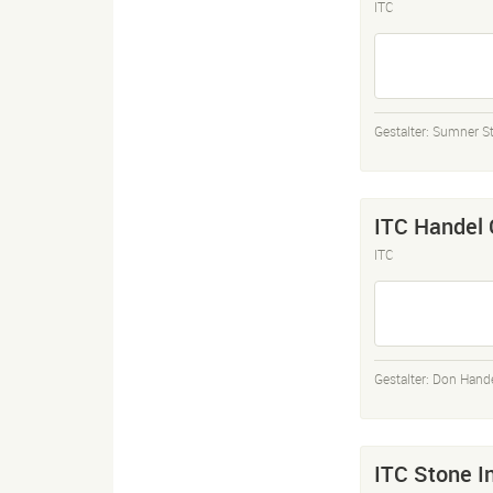
ITC
Gestalter:
Sumner S
ITC Handel 
ITC
Gestalter:
Don Hand
ITC Stone I