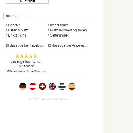
dasauge
Kontakt
Impressum
Datenschutz
Nutzungsbedingungen
Link zu uns
Seitenindex
dasauge bei Facebook
dasauge bei Pinterest
Designer,
dasauge
Anonym
dasauge
hat
4,8
von
5
Sternen
Fotografen,
37
Bewertungen auf ProvenExpert.com
Agenturen,
Portfolios
und Jobs.
©1997—2026 DAS AUGE