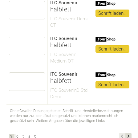
ITC Souvenir
halbfett
Schrift laden…
ITC Souvenir Demi
OT
ITC Souvenir
halbfett
Schrift laden…
ITC Souvenir
Medium OT
ITC Souvenir
halbfett
Schrift laden…
ITC Souvenir® Std
Demi
Ohne Gewähr. Die angegebenen Schrift- und Herstellerbezeichnungen
werden nur zur Identifikation genutzt und können markenrechtlich
geschützt sein. Weitere Angaben über die jeweiligen Links.
1
2
3
4
5