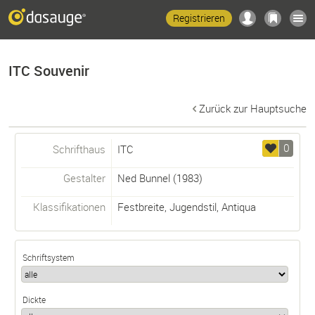
Registrieren
ITC Souvenir
Zurück zur Hauptsuche
0
Schrifthaus
ITC
Gestalter
Ned Bunnel
(1983)
Klassifikationen
Festbreite
,
Jugendstil
,
Antiqua
Schriftsystem
Dickte