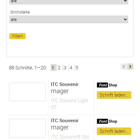
Strichstärke
88 Schnitte, 1—20:
1
2
3
4
5
ITC Souvenir
mager
Schrift laden…
ITC Souvenir Light
OT
ITC Souvenir
mager
Schrift laden…
ITC Souvenir® Std