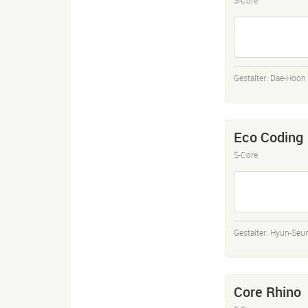
Gestalter:
Dae-Hoon
Eco Coding
S-Core
Gestalter:
Hyun-Seu
Core Rhino