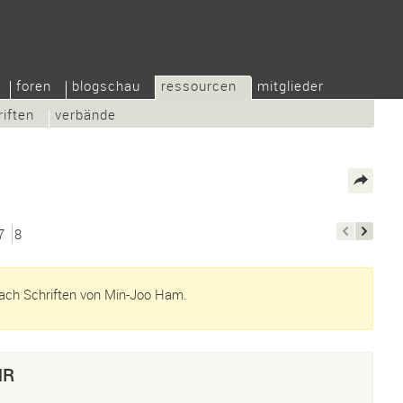
foren
blogschau
ressourcen
mitglieder
riften
verbände
7
8
ach Schriften von Min-Joo Ham.
NR