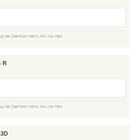
ng Lee
,
Dae-Hoon Hahm
,
Min-Joo Ham
G R
ng Lee
,
Dae-Hoon Hahm
,
Min-Joo Ham
 3D