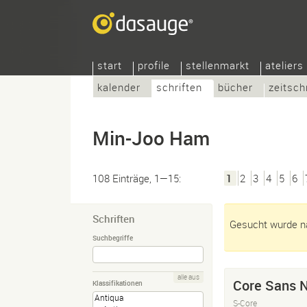
start
profile
stellenmarkt
ateliers
kalender
schriften
bücher
zeitsch
Min-Joo Ham
108 Einträge, 1—15:
1
2
3
4
5
6
Schriften
Gesucht wurde n
Suchbegriffe
alle aus
Core Sans 
Klassifikationen
S-Core