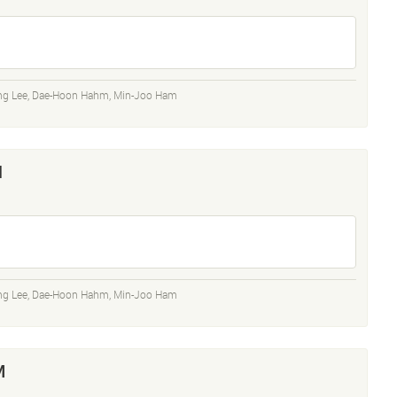
ng Lee
,
Dae-Hoon Hahm
,
Min-Joo Ham
N
ng Lee
,
Dae-Hoon Hahm
,
Min-Joo Ham
M