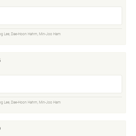
ng Lee
,
Dae-Hoon Hahm
,
Min-Joo Ham
G
ng Lee
,
Dae-Hoon Hahm
,
Min-Joo Ham
D