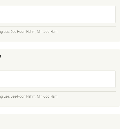
ng Lee
,
Dae-Hoon Hahm
,
Min-Joo Ham
w
ng Lee
,
Dae-Hoon Hahm
,
Min-Joo Ham
M