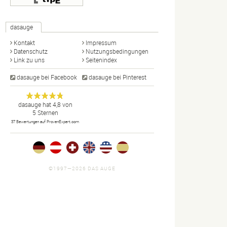
dasauge
Kontakt
Impressum
Datenschutz
Nutzungsbedingungen
Link zu uns
Seitenindex
dasauge bei Facebook
dasauge bei Pinterest
Designer,
dasauge
Anonym
dasauge
hat
4,8
von
5
Sternen
Fotografen,
37
Bewertungen auf ProvenExpert.com
Agenturen,
Portfolios
und Jobs.
©1997—2026 DAS AUGE