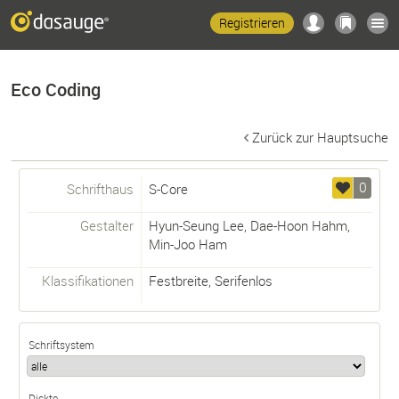
Registrieren
Eco Coding
Zurück zur Hauptsuche
0
Schrifthaus
S-Core
Gestalter
Hyun-Seung Lee
,
Dae-Hoon Hahm
,
Min-Joo Ham
Klassifikationen
Festbreite
,
Serifenlos
Schriftsystem
Dickte