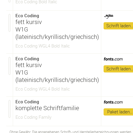
Eco Coding Bold Italic
Eco Coding
fett kursiv
Schrift laden
W1G
(lateinisch/kyrillisch/griechisch)
Eco Coding WGL4 Bold Italic
Eco Coding
fett kursiv
Schrift laden
W1G
(lateinisch/kyrillisch/griechisch)
Eco Coding WGL4 Bold Italic
Eco Coding
komplette Schriftfamilie
Paket laden…
Eco Coding Family
Ohne Gewähr. Die angegebenen Schrift- und Herstellerbezeichnungen werden