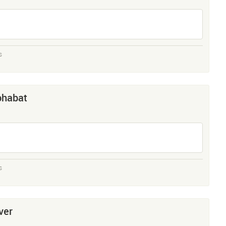
s
phabat
s
ver