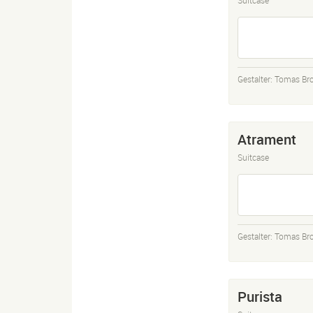
Gestalter:
Tomas Bro
Atrament
Suitcase
Gestalter:
Tomas Bro
Purista