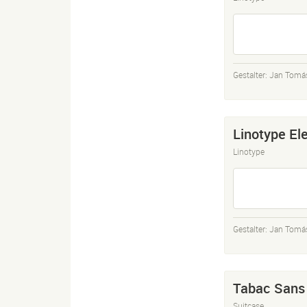
Gestalter:
Jan Tomá
Linotype El
Linotype
Gestalter:
Jan Tomá
Tabac Sans
Suitcase