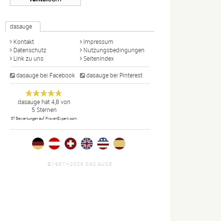
dasauge
Kontakt
Impressum
Datenschutz
Nutzungsbedingungen
Link zu uns
Seitenindex
dasauge bei Facebook
dasauge bei Pinterest
Designer,
dasauge
Anonym
dasauge
hat
4,8
von
5
Sternen
Fotografen,
37
Bewertungen auf ProvenExpert.com
Agenturen,
Portfolios
und Jobs.
©1997—2026 DAS AUGE