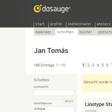
start
profile
stellenmarkt
ateliers
kalender
schriften
bücher
zeitsch
Jan Tomás
188 Einträge, 1—15:
1
2
3
4
5
6
Schriften
Gesucht wurde n
Suchbegriffe
alle aus
Linotype St
Klassifikationen
Linotype