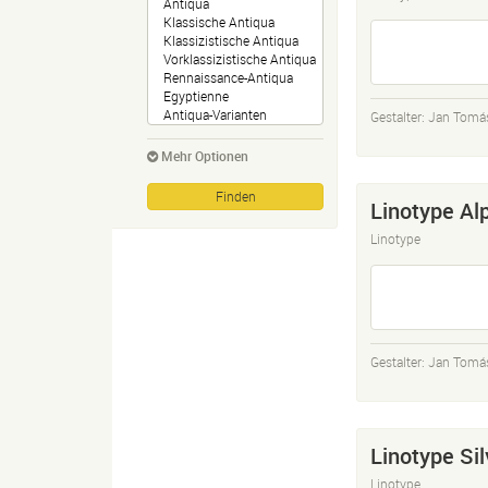
Gestalter:
Jan Tomá
Mehr Optionen
Linotype Al
Linotype
Gestalter:
Jan Tomá
Linotype Sil
Linotype