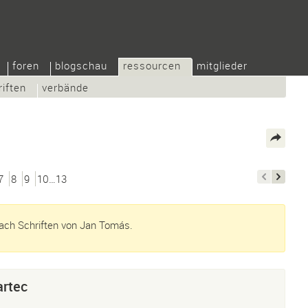
foren
blogschau
ressourcen
mitglieder
riften
verbände
7
8
9
10…13
ach Schriften von Jan Tomás.
artec