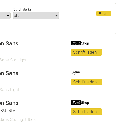
Strichstärke
on Sans
Schrift laden…
Sans Std Light
on Sans
Schrift laden…
Sans Light
on Sans
kursiv
Schrift laden…
ans Std Light Italic