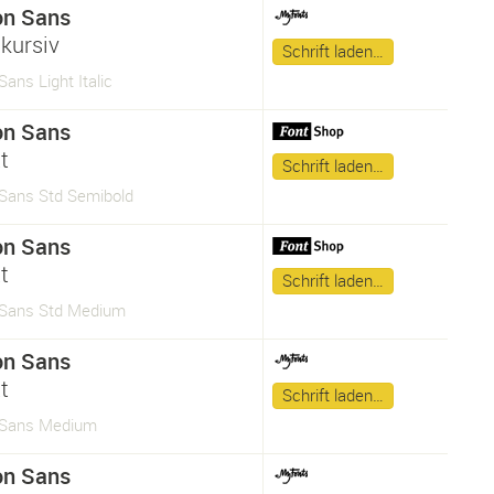
on Sans
kursiv
Schrift laden…
ans Light Italic
on Sans
t
Schrift laden…
Sans Std Semibold
on Sans
t
Schrift laden…
Sans Std Medium
on Sans
t
Schrift laden…
 Sans Medium
on Sans