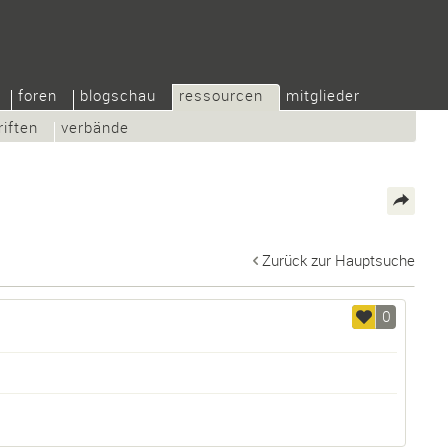
foren
blogschau
ressourcen
mitglieder
riften
verbände
Zurück zur Hauptsuche
0