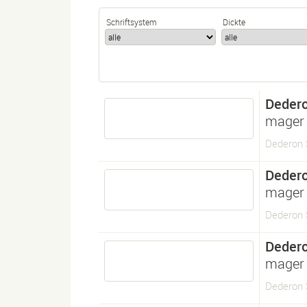
Schriftsystem
Dickte
Deder
mager
Dederon 
Deder
mager
Dederon 
Deder
mager 
Dederon S