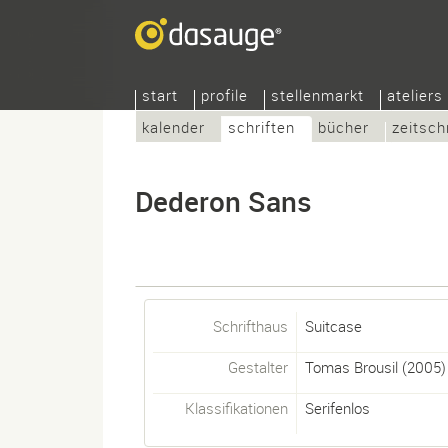
start
profile
stellenmarkt
ateliers
kalender
schriften
bücher
zeitsch
Dederon Sans
Schrifthaus
Suitcase
Gestalter
Tomas Brousil
(2005)
Klassifikationen
Serifenlos