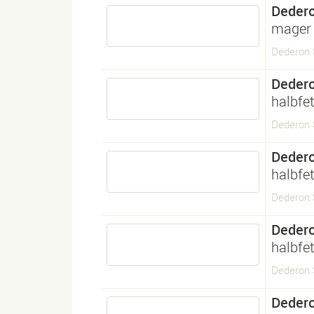
Deder
mager 
Dederon S
Deder
halbfet
Dederon 
Deder
halbfet
Dederon 
Deder
halbfet
Dederon
Deder