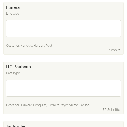
Funeral
Linotype
Gestalter:
various
,
Herbert Post
1 Schnitt
ITC Bauhaus
ParaType
Gestalter:
Edward Benguiat
,
Herbert Bayer
,
Victor Caruso
72 Schnitte
Technotyp