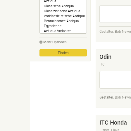
Gestalter:
Bob New
Mehr Optionen
Odin
ITC
Gestalter:
Bob New
ITC Honda
Elsner+Flake