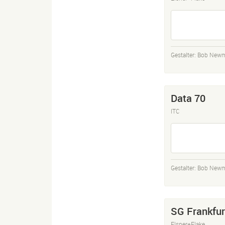
Gestalter:
Bob New
Data 70
ITC
Gestalter:
Bob New
SG Frankfur
Elsner+Flake