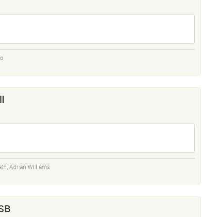
so
l
ath
,
Adrian Williams
 SB