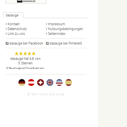
dasauge
Kontakt
Impressum
Datenschutz
Nutzungsbedingungen
Link zu uns
Seitenindex
dasauge bei Facebook
dasauge bei Pinterest
Designer,
dasauge
Anonym
dasauge
hat
4,8
von
5
Sternen
Fotografen,
37
Bewertungen auf ProvenExpert.com
Agenturen,
Portfolios
und Jobs.
©1997—2026 DAS AUGE