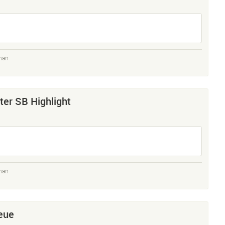
man
ter SB Highlight
man
eue