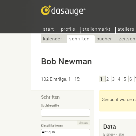
start
profile
stellenmarkt
ateliers
kalender
schriften
bücher
zeitsch
Bob Newman
102 Einträge, 1—15:
1
2
3
4
5
6
Schriften
Gesucht wurde n
Suchbegriffe
alle aus
Data
Klassifikationen
Elsner+Flake