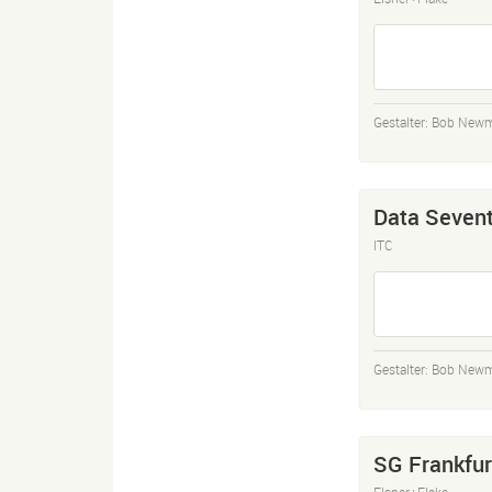
Gestalter:
Bob New
Data Seven
ITC
Gestalter:
Bob New
SG Frankfur
Elsner+Flake