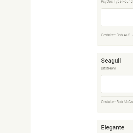
PsyOps Type Found
Gestalter:
Bob Auful
Seagull
Bitstream
Gestalter:
Bob McGr
Elegante