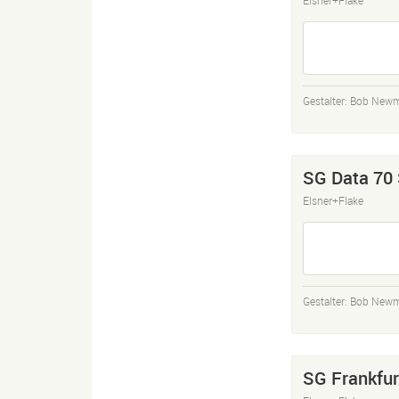
Gestalter:
Bob New
SG Data 70
Elsner+Flake
Gestalter:
Bob New
SG Frankfur