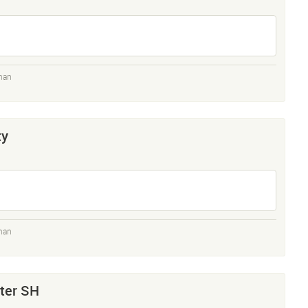
man
ty
man
ter SH