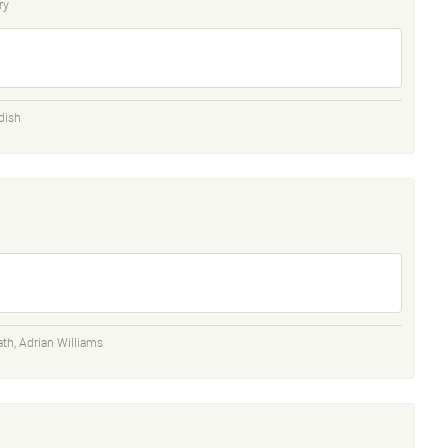
ry
dish
ath
,
Adrian Williams