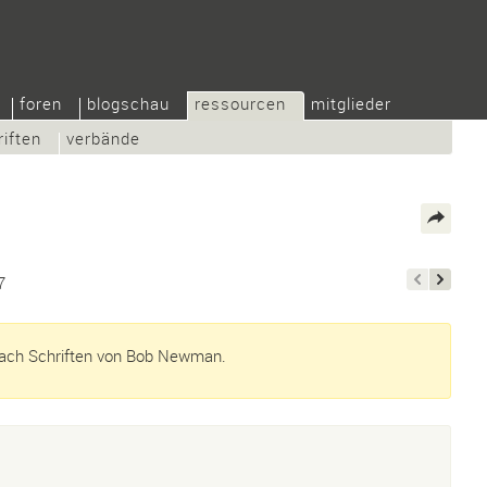
foren
blogschau
ressourcen
mitglieder
riften
verbände
7
ach Schriften von Bob Newman.