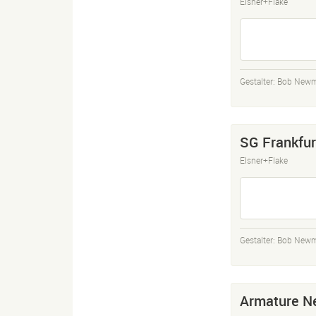
Elsner+Flake
Gestalter:
Bob New
SG Frankfur
Elsner+Flake
Gestalter:
Bob New
Armature N