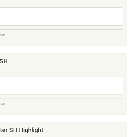
man
 SH
man
ter SH Highlight