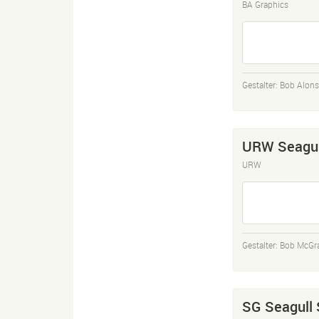
BA Graphics
Gestalter:
Bob Alon
URW Seagul
URW
Gestalter:
Bob McGr
SG Seagull