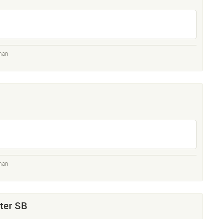
man
man
ter SB