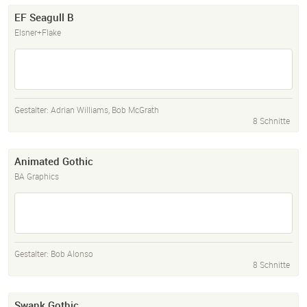
EF Seagull B
Elsner+Flake
Gestalter:
Adrian Williams
,
Bob McGrath
8 Schnitte
Animated Gothic
BA Graphics
Gestalter:
Bob Alonso
8 Schnitte
Swank Gothic