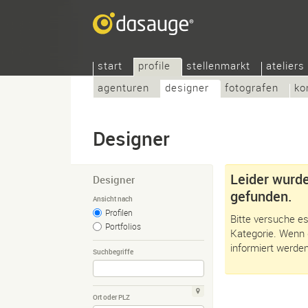
start
profile
stellenmarkt
ateliers
agenturen
designer
fotografen
ko
Designer
Leider wurde
Designer
gefunden.
Ansicht nach
Profilen
Bitte versuche es
Portfolios
Kategorie. Wenn 
informiert werden
Suchbegriffe
Ort oder PLZ