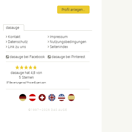
Profil anlegen…
dasauge
Kontakt
Impressum
Datenschutz
Nutzungsbedingungen
Link zu uns
Seitenindex
dasauge bei Facebook
dasauge bei Pinterest
Designer,
dasauge
Anonym
dasauge
hat
4,8
von
5
Sternen
Fotografen,
37
Bewertungen auf ProvenExpert.com
Agenturen,
Portfolios
und Jobs.
©1997—2026 DAS AUGE