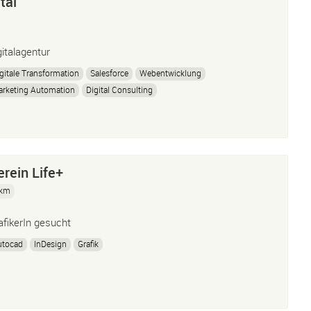
tal
gitalagentur
gitale Transformation
Salesforce
Webentwicklung
rketing Automation
Digital Consulting
erein Life+
 km
afikerIn gesucht
utocad
InDesign
Grafik