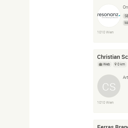
On
S
Ma
1010 Wien
Christian S
Web
0 km
Ar
1010 Wien
Ferras Bran