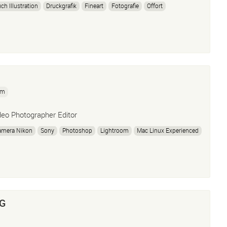
ch Illustration
Druckgrafik
Fineart
Fotografie
Offort
km
deo Photographer Editor
amera Nikon
Sony
Photoshop
Lightroom
Mac Linux Experienced
KG