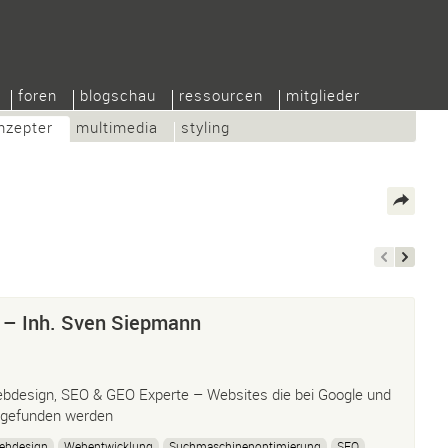
foren
blogschau
ressourcen
mitglieder
nzepter
multimedia
styling
 – Inh. Sven Siepmann
bdesign, SEO & GEO Experte – Websites die bei Google und
 gefunden werden
ebdesign
Webentwicklung
Suchmaschinenoptimierung
SEO