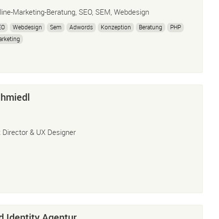
line-Marketing-Beratung, SEO, SEM, Webdesign
EO
Webdesign
Sem
Adwords
Konzeption
Beratung
PHP
rketing
chmiedl
t Director & UX Designer
d Identity Agentur