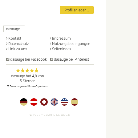
Profil anlegen…
dasauge
Kontakt
Impressum
Datenschutz
Nutzungsbedingungen
Link zu uns
Seitenindex
dasauge bei Facebook
dasauge bei Pinterest
Designer,
dasauge
Anonym
dasauge
hat
4,8
von
5
Sternen
Fotografen,
37
Bewertungen auf ProvenExpert.com
Agenturen,
Portfolios
und Jobs.
©1997—2026 DAS AUGE