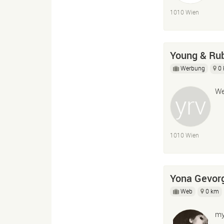
1010 Wien
Young & Ru
Werbung
0
We
1010 Wien
Yona Gevor
Web
0 km
my