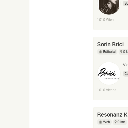
Bu
1010 Wien
Sorin Brici
Editorial
0 
Vi
C
1010 Vienna
Resonanz 
Web
0 km