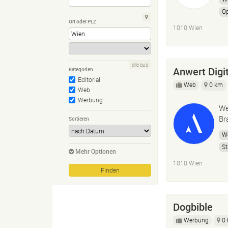
Op
Ort oder PLZ
1010 Wien
alle aus
Anwert Dig
Kategorien
Editorial
Web
0 km
Web
Werbung
We
Br
Sortieren
W
St
Mehr Optionen
1010 Wien
Dogbible
Werbung
0