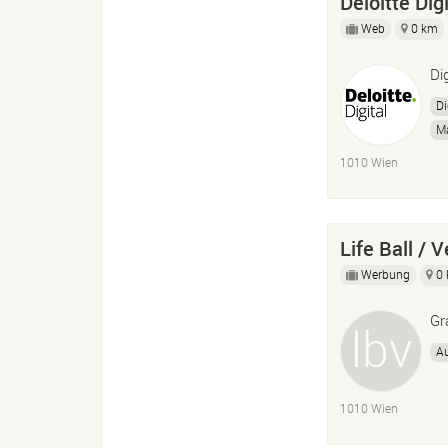
Deloitte Digi
Web
0 km
Di
Di
Ma
1010 Wien
Life Ball / V
Werbung
0
Gr
A
1010 Wien