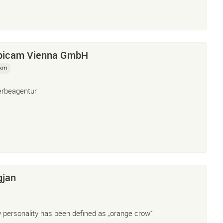
bicam Vienna GmbH
 km
rbeagentur
gjan
 personality has been defined as „orange crow“