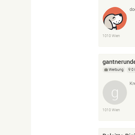
do
1010 Wien
gantnerund
Werbung
0
Kr
1010 Wien