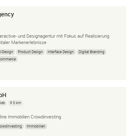
gency
teractive- und Designagentur mit Fokus auf Realisierung
gitaler Markenerlebnisse
X-Design
Product Design
Interface Design
Digital Branding
commerce
bH
Web
0 km
line Immobilien Crowdinvesting
owdinvesting
Immobilien