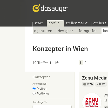
start
profile
stellenmarkt
ateliers
agenturen
designer
fotografen
ko
Konzepter in Wien
19 Treffer, 1—15:
1
2
Konzepter
Zenu Media
Web
0 km
Ansicht nach
Profilen
Portfolios
We
KI
Suchbegriffe
W