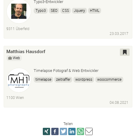
Typo3-Entwickler
Typo3
SEO
CSS
Jquery
HTML
9311 Überfeld
23.03.2017
Matthias Hausdorf
Web
Timelapse Fotograf & Web Entwickler
timelapse
zeitraffer
wordpress
woocommerce
naturfotografie
workshop
schulung
website
shop
1100 Wien
04.08.2021
Teilen