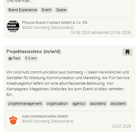
Und wie man…
Brand Experience
Event
Space
Phocus Brand Contact GmbH & Co. KG
90402 Nürnberg (Deutschland)
18.06.2026 (aktualisiert
23.06.2026
)
Projektassistenz (m/w/d)
Fest
0 km
Wir sind nuts communication aus Nürnberg – Ideen-Verwirklicher und
Gestalter für Werbung, Kommunikation und Marketing. Als Full-Service-
Kreativagentur liefern wir eine allumfassende Betreuung. Von
Kampagnen, Magazinen, Websites bis zum Event ist alles vertreten.
Ein…
projektmanagement
organisation
agentur
assistenz
assistent
nuts communication GmbH
90402 Nürnberg (Deutschland)
23.07.2026