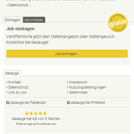
Datenschutz
Eintragen
Abonnieren
Job eintragen
Veröffentliche jetzt dein Stellenangebot oder Stellengesuch
kostenlos bei dasauge!
Job eintragen…
dasauge
Kontakt
Impressum
Datenschutz
Nutzungsbedingungen
Link zu uns
Seitenindex
dasauge bei Facebook
dasauge bei Pinterest
Designer,
dasauge
Anonym
dasauge
hat
4,8
von
5
Sternen
Fotografen,
37
Bewertungen auf ProvenExpert.com
Agenturen,