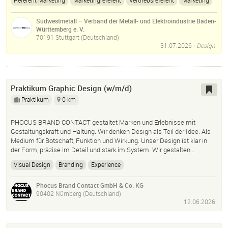
Referent Marketing
Marketingreferent
Vertriebsreferent
Marketing
Vertrieb
Marketingstrategie
Marketingplanung
Südwestmetall – Verband der Metall- und Elektroindustrie Baden-
Marketingstrategien
Positionierung
Online-Marketing
Württemberg e. V.
Content-Marketing
70191 Stuttgart (Deutschland)
31.07.2026
·
Design
Praktikum Graphic Design (w/m/d)
Praktikum
0 km
PHOCUS BRAND CONTACT gestaltet Marken und Erlebnisse mit
Gestaltungskraft und Haltung. Wir denken Design als Teil der Idee. Als
Medium für Botschaft, Funktion und Wirkung. Unser Design ist klar in
der Form, präzise im Detail und stark im System. Wir gestalten…
Visual Design
Branding
Experience
Phocus Brand Contact GmbH & Co. KG
90402 Nürnberg (Deutschland)
12.06.2026